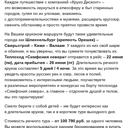
Каждое путешествие с компанией «Круиз Дисконт» –
это возможность окунуться в атмосферу и быт старинных
городов, гуляя по их улочкам, знакомясь
с достопримечательностями и музеями, расширить кругозор,
сменить обстановку и просто приятно провести время.
На Вашем круизном маршруте будут такие удивительные
города как
Шлиссельбург (крепость Орешек) –
Свирьстрой – Кижи – Валаам
. У каждого из них свой шарм
и обаяние, и мы уверены, что вы сумеете почувствовать их.
Теплоход
«Симфония севера»
отправится в рейс –
22 июня
(пн), дата прибытия – 26 июня (пт)
. Длительность речного
круиза составляет
5 дней / 4 ночи
.
За это время вы успеете
увидеть красоты русских рек и озер, лесов и полей,
познакомитесь с интересными людьми, поучаствуете
в различных мероприятиях и конкурсах на борту теплохода
«Симфония севера», а главное – отдохнете душой и телом,
мы это гарантируем!
Смело берите с собой детей – им будет интересно как
в длительном круизе, так и в коротком туре выходного дня.
Стоимость речного тура –
от 100 790 руб.
за одного человека.
Вы можете воспользоваться ранним бронированием и купить