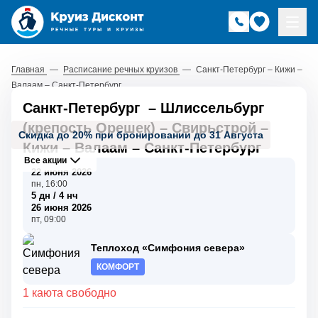
Главная
—
Расписание речных круизов
—
Санкт-Петербург – Кижи –
Валаам – Санкт-Петербург
Санкт-Петербург
–
Шлиссельбург
(крепость Орешек)
–
Свирьстрой
–
Скидка до 20% при бронировании до 31 Августа
Кижи
–
Валаам
–
Санкт-Петербург
Все акции
22 июня 2026
пн, 16:00
5 дн / 4 нч
26 июня 2026
пт, 09:00
Теплоход «Симфония севера»
КОМФОРТ
1 каюта свободно