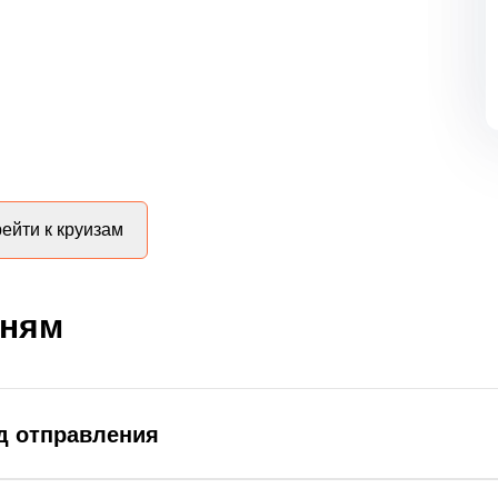
ейти к круизам
дням
д отправления