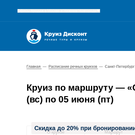
Офисы продаж в Москве и Нижнем Новгороде
Главная
—
Расписание речных круизов
—
Санкт-Петербург
Круиз по маршруту — «С
(вс) по 05 июня (пт)
Скидка до 20% при бронировании
О круизе
Маршрут