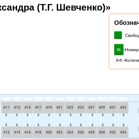
сандра (Т.Г. Шевченко)»
Обозна
Свобо
-
Номер
51
-
Количе
2+3