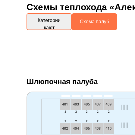
Схемы
теплохода «Алек
Категории
Схема палуб
кают
Шлюпочная палуба