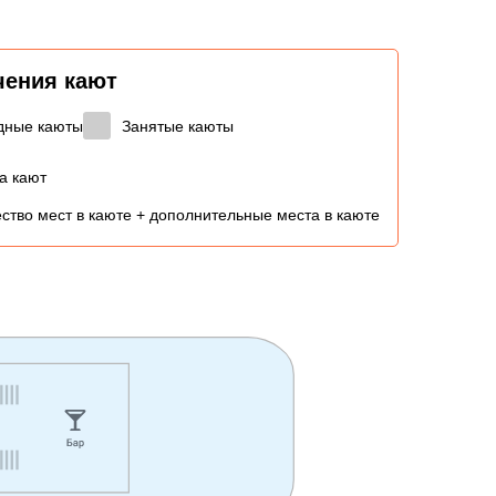
чения кают
дные каюты
Занятые каюты
а кают
ство мест в каюте + дополнительные места в каюте