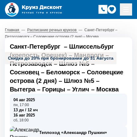
Главная
—
Расписание речных круизов
—
Санкт-Петербург –
Петрозаводск – Соловецкие острова (2 дня) – Москва
Санкт-Петербург
–
Шлиссельбург
(крепость Орешек)
–
Мандроги
–
Скидка до 20% при бронировании до 31 Августа
Петрозаводск
–
Шлюз №5
–
Сосновец
–
Беломорск
–
Соловецкие
острова (2 дня)
–
Шлюз №5
–
Вытегра
–
Горицы
–
Углич
–
Москва
04 авг 2025
пн, 17:00
13 дн / 12 нч
16 авг 2025
сб, 18:00
Теплоход «Александр Пушкин»