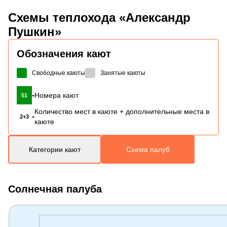
Схемы
теплохода «Александр
Пушкин»
Обозначения кают
Свободные каюты
Занятые каюты
-
Номера кают
51
Количество мест в каюте + дополнительные места в
-
2+3
каюте
Категории кают
Схема палуб
Солнечная палуба