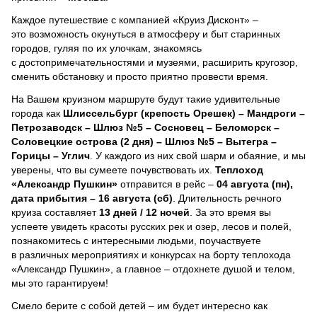
Каждое путешествие с компанией «Круиз Дисконт» –
это возможность окунуться в атмосферу и быт старинных
городов, гуляя по их улочкам, знакомясь
с достопримечательностями и музеями, расширить кругозор,
сменить обстановку и просто приятно провести время.
На Вашем круизном маршруте будут такие удивительные
города как
Шлиссельбург (крепость Орешек) – Мандроги –
Петрозаводск – Шлюз №5 – Сосновец – Беломорск –
Соловецкие острова (2 дня) – Шлюз №5 – Вытегра –
Горицы – Углич
. У каждого из них свой шарм и обаяние, и мы
уверены, что вы сумеете почувствовать их.
Теплоход
«Александр Пушкин»
отправится в рейс –
04 августа (пн),
дата прибытия – 16 августа (сб)
. Длительность речного
круиза составляет
13 дней / 12 ночей
.
За это время вы
успеете увидеть красоты русских рек и озер, лесов и полей,
познакомитесь с интересными людьми, поучаствуете
в различных мероприятиях и конкурсах на борту теплохода
«Александр Пушкин», а главное – отдохнете душой и телом,
мы это гарантируем!
Смело берите с собой детей – им будет интересно как