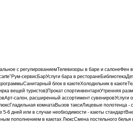
альное с регулированиемТелевизоры в баре и салонеФен 
la carte"Рум-сервисБарУслуги бара в ресторанеБиблиотекаД
рограммыСанитарный блок в каютеХолодильник в каютеТе
ка вещей туристов)Прокат спортинвентаряУтренняя размин
вАрт-салон, расширенный ассортимент сувенировУслуги оф
люксГладильная комнатаВызов таксиЛицевые полотенца - с
 5-6 дней или в случае необходимости - каюты стандартВн
ным пополнением в каютах ЛюксСмена постельного белья к