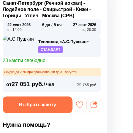
Санкт-Петербург (Речной вокзал) -
Лодейное поле - Свирьстрой - Кижи -
Горицы - Углич - Москва (СРВ)
—
—
22 сент 2026
6 дн / 5 нч
27 сент 2026
вт, 14:00
вс, 20:30
Теплоход «А.С.Пушкин»
СТАНДАРТ
23 каюты свободно
Скидка до 20% при бронировании до 31 Августа
27 051 руб.
от
/ чел
29 756 руб.
Выбрать каюту
Нужна помощь?