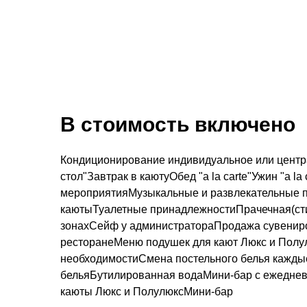
В стоимость включено
Кондиционирование индивидуальное или центр
стол"Завтрак в каютуОбед "a la carte"Ужин "a 
мероприятияМузыкальные и развлекательные п
каютыТуалетные принадлежностиПрачечная(стир
зонахСейф у администратораПродажа сувениро
ресторанеМеню подушек для кают Люкс и Полу
необходимостиСмена постельного белья каждые
бельяБутилированная водаМини-бар с ежеднев
каюты Люкс и ПолулюксМини-бар