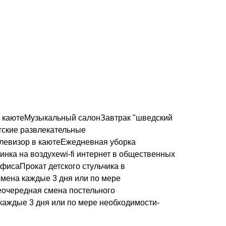
в каютеМузыкальный салонЗавтрак "шведский
етские развлекательные
левизор в каютеЕжедневная уборка
ка на воздухеwi-fi интернет в общественных
исаПрокат детского стульчика в
мена каждые 3 дня или по мере
еочередная смена постельного
аждые 3 дня или по мере необходимости-