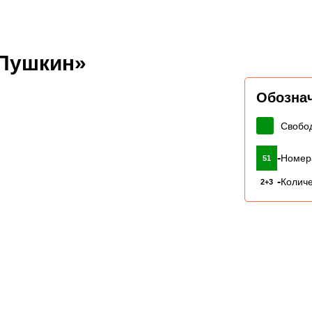
.Пушкин»
Обозна
Свобо
-
Номер
51
-
Количе
2+3