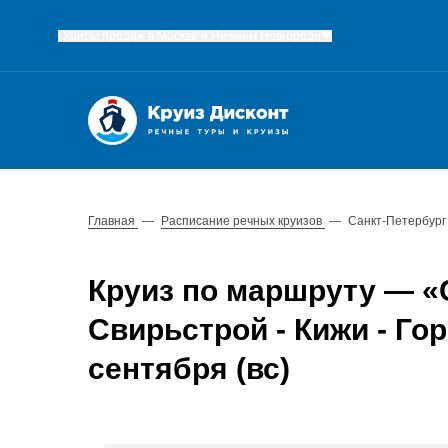
Офисы продаж в Москве и Нижнем Новгороде
Главная
—
Расписание речных круизов
—
Санкт-Петербург 
Круиз по маршруту — «С
Свирьстрой - Кижи - Гор
сентября (вс)