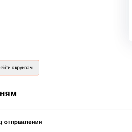
ейти к круизам
дням
д отправления