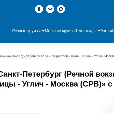
Речные круизы
Морские круизы
Теплоходы
Акции
(Речной вокзал) - Лодейное поле - Свирьстрой - Кижи - Горицы - Углич - Москв
анкт-Петербург (Речной вокза
ицы - Углич - Москва (СРВ)» с 