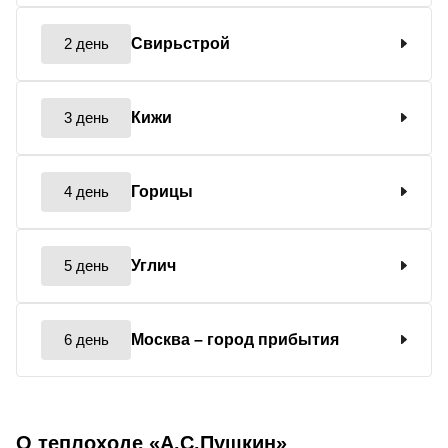
2 день
Свирьстрой
3 день
Кижи
4 день
Горицы
5 день
Углич
6 день
Москва
– город прибытия
О теплоходе «А.С.Пушкин»