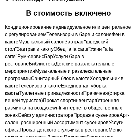
В стоимость включено
Кондиционирование индивидуальное или центральное
с регулированиемТелевизоры в баре и салонеФен в
каютеМузыкальный салонЗавтрак "шведский
стол"Завтрак в каютуОбед "a la carte"Ужин "a la
carte"Рум-сервисБарУслуги бара в
ресторанеБиблиотекаДетские развлекательные
мероприятияМузыкальные и развлекательные
программыСанитарный блок в каютеХолодильник в
каютеТелевизор в каютеЕжедневная уборка
каютыТуалетные принадлежностиПрачечная(стирка
вещей туристов)Прокат спортинвентаряУтренняя
разминка на воздухеwi-fi интернет в общественных
зонахСейф у администратораПродажа сувенировАрт-
салон, расширенный ассортимент сувенировУслуги
офисаПрокат детского стульчика в ресторанеМеню