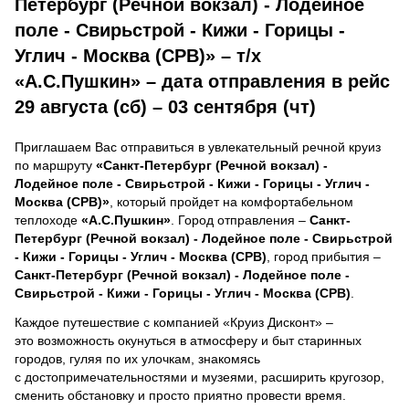
Петербург (Речной вокзал) - Лодейное
поле - Свирьстрой - Кижи - Горицы -
Углич - Москва (СРВ)» – т/х
«А.С.Пушкин» – дата отправления в рейс
29 августа (сб) – 03 сентября (чт)
Приглашаем Вас отправиться в увлекательный речной круиз
по маршруту
«Санкт-Петербург (Речной вокзал) -
Лодейное поле - Свирьстрой - Кижи - Горицы - Углич -
Москва (СРВ)»
, который пройдет на комфортабельном
теплоходе
«А.С.Пушкин»
. Город отправления –
Санкт-
Петербург (Речной вокзал) - Лодейное поле - Свирьстрой
- Кижи - Горицы - Углич - Москва (СРВ)
, город прибытия –
Санкт-Петербург (Речной вокзал) - Лодейное поле -
Свирьстрой - Кижи - Горицы - Углич - Москва (СРВ)
.
Каждое путешествие с компанией «Круиз Дисконт» –
это возможность окунуться в атмосферу и быт старинных
городов, гуляя по их улочкам, знакомясь
с достопримечательностями и музеями, расширить кругозор,
сменить обстановку и просто приятно провести время.