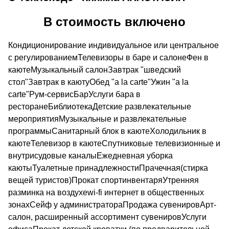
В стоимость включено
Кондиционирование индивидуальное или центральное
с регулированиемТелевизоры в баре и салонеФен в
каютеМузыкальный салонЗавтрак "шведский
стол"Завтрак в каютуОбед "a la carte"Ужин "a la
carte"Рум-сервисБарУслуги бара в
ресторанеБиблиотекаДетские развлекательные
мероприятияМузыкальные и развлекательные
программыСанитарный блок в каютеХолодильник в
каютеТелевизор в каютеСпутниковые телевизионные и
внутрисудовые каналыЕжедневная уборка
каютыТуалетные принадлежностиПрачечная(стирка
вещей туристов)Прокат спортинвентаряУтренняя
разминка на воздухеwi-fi интернет в общественных
зонахСейф у администратораПродажа сувенировАрт-
салон, расширенный ассортимент сувенировУслуги