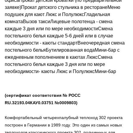
офисаПрокат детской кроватки (по предварительной
заявке)Прокат детского стульчика в ресторанеМеню
подушек для кают Люкс и ПолулюксГладильная
комнатаВызов таксиЛицевые полотенца - смена
каждые 3 дня или по мере необходимостиСмена
постельного белья каждые 5-6 дней или в случае
необходимости - каюты стандартВнеочередная смена
постельного бельяБутилированная водаМини-бар с
ежедневным пополнением в каютах ЛюксСмена
постельного белья каждые 3 дня или по мере
необходимости- каюты Люкс и ПолулюксМини-бар
(сертификат соответствия № РОСС
RU.З2193.04КАУ0.03751 №0009803)
Комфортабельный четырехпалубный теплоход 302 проекта
построен в Германии в 1989 году. Это один из самых новых
теплоходов классического проекта 302, полученных для