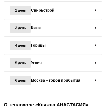
2 день
Свирьстрой
3 день
Кижи
4 день
Горицы
5 день
Углич
6 день
Москва
– город прибытия
О теплоходе «Княжна АНАСТАСИЯ»