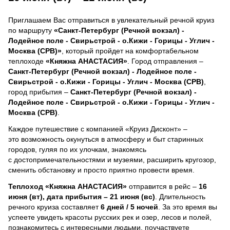
Приглашаем Вас отправиться в увлекательный речной круиз
по маршруту
«Санкт-Петербург (Речной вокзал) -
Лодейное поле - Свирьстрой - о.Кижи - Горицы - Углич -
Москва (СРВ)»
, который пройдет на комфортабельном
теплоходе
«Княжна АНАСТАСИЯ»
. Город отправления –
Санкт-Петербург (Речной вокзал) - Лодейное поле -
Свирьстрой - о.Кижи - Горицы - Углич - Москва (СРВ)
,
город прибытия –
Санкт-Петербург (Речной вокзал) -
Лодейное поле - Свирьстрой - о.Кижи - Горицы - Углич -
Москва (СРВ)
.
Каждое путешествие с компанией «Круиз Дисконт» –
это возможность окунуться в атмосферу и быт старинных
городов, гуляя по их улочкам, знакомясь
с достопримечательностями и музеями, расширить кругозор,
сменить обстановку и просто приятно провести время.
Теплоход
«Княжна АНАСТАСИЯ»
отправится в рейс –
16
июня (вт), дата прибытия – 21 июня (вс)
. Длительность
речного круиза составляет
6 дней / 5 ночей
.
За это время вы
успеете увидеть красоты русских рек и озер, лесов и полей,
познакомитесь с интересными людьми, поучаствуете