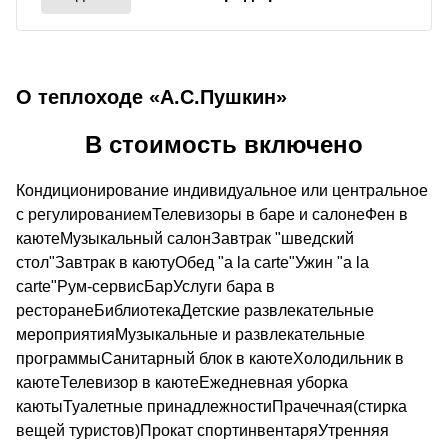
О теплоходе «А.С.Пушкин»
В стоимость включено
Кондиционирование индивидуальное или центральное
с регулированиемТелевизоры в баре и салонеФен в
каютеМузыкальный салонЗавтрак "шведский
стол"Завтрак в каютуОбед "a la carte"Ужин "a la
carte"Рум-сервисБарУслуги бара в
ресторанеБиблиотекаДетские развлекательные
мероприятияМузыкальные и развлекательные
программыСанитарный блок в каютеХолодильник в
каютеТелевизор в каютеЕжедневная уборка
каютыТуалетные принадлежностиПрачечная(стирка
вещей туристов)Прокат спортинвентаряУтренняя