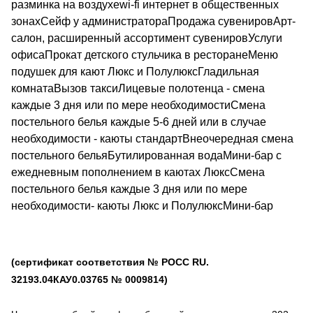
разминка на воздухеwi-fi интернет в общественных
зонахСейф у администратораПродажа сувенировАрт-
салон, расширенный ассортимент сувенировУслуги
офисаПрокат детского стульчика в ресторанеМеню
подушек для кают Люкс и ПолулюксГладильная
комнатаВызов таксиЛицевые полотенца - смена
каждые 3 дня или по мере необходимостиСмена
постельного белья каждые 5-6 дней или в случае
необходимости - каюты стандартВнеочередная смена
постельного бельяБутилированная водаМини-бар с
ежедневным пополнением в каютах ЛюксСмена
постельного белья каждые 3 дня или по мере
необходимости- каюты Люкс и ПолулюксМини-бар
(сертификат соответствия № РОСС RU.
32193.04КАУ0.03765 № 0009814)