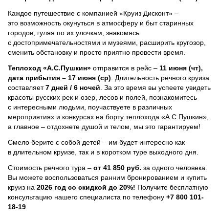
Каждое путешествие с компанией «Круиз Дисконт» –
это возможность окунуться в атмосферу и быт старинных
городов, гуляя по их улочкам, знакомясь
с достопримечательностями и музеями, расширить кругозор,
сменить обстановку и просто приятно провести время.
Теплоход
«А.С.Пушкин»
отправится в рейс –
11 июня (чт),
дата прибытия – 17 июня (ср)
. Длительность речного круиза
составляет
7 дней / 6 ночей
.
За это время вы успеете увидеть
красоты русских рек и озер, лесов и полей, познакомитесь
с интересными людьми, поучаствуете в различных
мероприятиях и конкурсах на борту теплохода «А.С.Пушкин»,
а главное – отдохнете душой и телом, мы это гарантируем!
Смело берите с собой детей – им будет интересно как
в длительном круизе, так и в коротком туре выходного дня.
Стоимость речного тура –
от 41 850 руб.
за одного человека.
Вы можете воспользоваться ранним бронированием и купить
круиз на
2026 год со скидкой до 20%!
Получите бесплатную
консультацию нашего специалиста по телефону
+7 800 101-
18-19
.