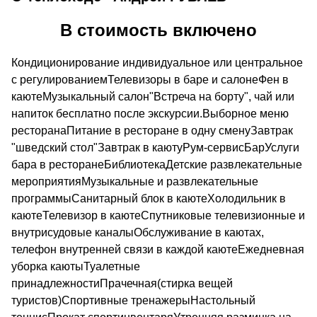
В стоимость включено
Кондиционирование индивидуальное или центральное
с регулированиемТелевизоры в баре и салонеФен в
каютеМузыкальный салон"Встреча на борту", чай или
напиток бесплатно после экскурсии.Выборное меню
ресторанаПитание в ресторане в одну сменуЗавтрак
"шведский стол"Завтрак в каютуРум-сервисБарУслуги
бара в ресторанеБиблиотекаДетские развлекательные
мероприятияМузыкальные и развлекательные
программыСанитарный блок в каютеХолодильник в
каютеТелевизор в каютеСпутниковые телевизионные и
внутрисудовые каналыОбслуживание в каютах,
телефон внутренней связи в каждой каютеЕжедневная
уборка каютыТуалетные
принадлежностиПрачечная(стирка вещей
туристов)Спортивные тренажерыНастольный