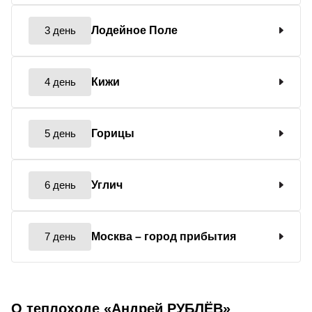
3 день
Лодейное Поле
4 день
Кижи
5 день
Горицы
6 день
Углич
7 день
Москва
– город прибытия
О теплоходе «Андрей РУБЛЁВ»