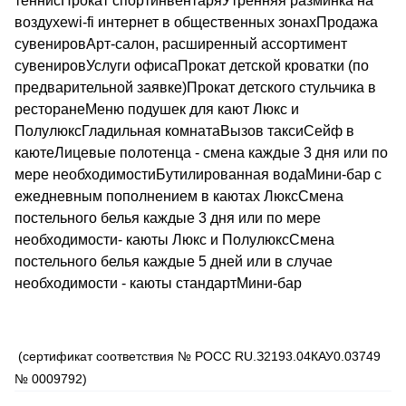
теннисПрокат спортинвентаряУтренняя разминка на
воздухеwi-fi интернет в общественных зонахПродажа
сувенировАрт-салон, расширенный ассортимент
сувенировУслуги офисаПрокат детской кроватки (по
предварительной заявке)Прокат детского стульчика в
ресторанеМеню подушек для кают Люкс и
ПолулюксГладильная комнатаВызов таксиСейф в
каютеЛицевые полотенца - смена каждые 3 дня или по
мере необходимостиБутилированная водаМини-бар с
ежедневным пополнением в каютах ЛюксСмена
постельного белья каждые 3 дня или по мере
необходимости- каюты Люкс и ПолулюксСмена
постельного белья каждые 5 дней или в случае
необходимости - каюты стандартМини-бар
(сертификат соответствия № РОСС RU.З2193.04КАУ0.03749
№ 0009792)