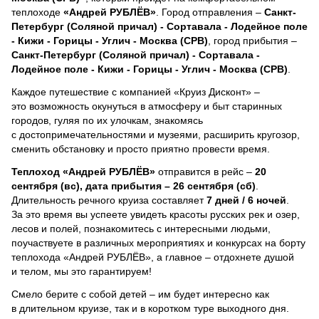
теплоходе
«Андрей РУБЛЁВ»
. Город отправления –
Санкт-
Петербург (Соляной причал) - Сортавала - Лодейное поле
- Кижи - Горицы - Углич - Москва (СРВ)
, город прибытия –
Санкт-Петербург (Соляной причал) - Сортавала -
Лодейное поле - Кижи - Горицы - Углич - Москва (СРВ)
.
Каждое путешествие с компанией «Круиз Дисконт» –
это возможность окунуться в атмосферу и быт старинных
городов, гуляя по их улочкам, знакомясь
с достопримечательностями и музеями, расширить кругозор,
сменить обстановку и просто приятно провести время.
Теплоход
«Андрей РУБЛЁВ»
отправится в рейс –
20
сентября (вс), дата прибытия – 26 сентября (сб)
.
Длительность речного круиза составляет
7 дней / 6 ночей
.
За это время вы успеете увидеть красоты русских рек и озер,
лесов и полей, познакомитесь с интересными людьми,
поучаствуете в различных мероприятиях и конкурсах на борту
теплохода «Андрей РУБЛЁВ», а главное – отдохнете душой
и телом, мы это гарантируем!
Смело берите с собой детей – им будет интересно как
в длительном круизе, так и в коротком туре выходного дня.