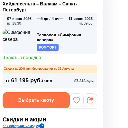
Хийденсельга
–
Валаам
–
Санкт-
Петербург
—
—
07 июня 2026
5 дн / 4 нч
11 июня 2026
вс, 18:30
чт, 09:00
Теплоход «Симфония
севера»
КОМФОРТ
3 каюты свободно
Скидка до 20% при бронировании до 31 Августа
61 195 руб.
от
/ чел
67 315 руб.
Выбрать каюту
Скидки и акции
Как оформить скидку
?