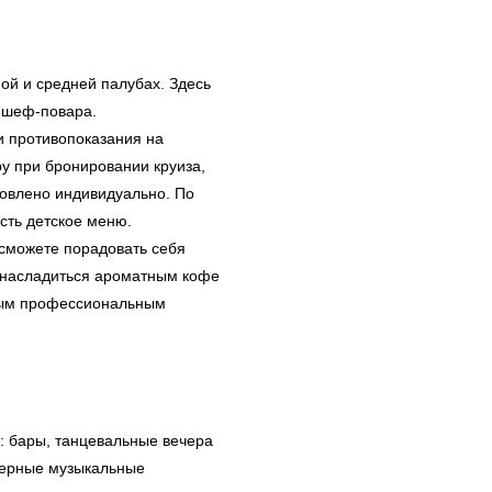
ой и средней палубах. Здесь
т шеф-повара.
и противопоказания на
у при бронировании круиза,
овлено индивидуально. По
есть детское меню.
сможете порадовать себя
е насладиться ароматным кофе
нным профессиональным
й: бары, танцевальные вечера
амерные музыкальные