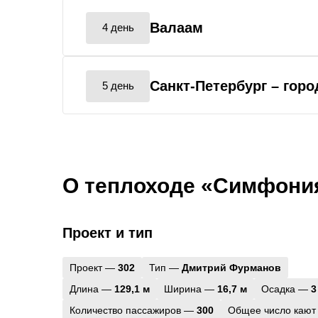
Валаам
4 день
Санкт-Петербург
– гор
5 день
О теплоходе «Симфони
Проект и тип
Проект —
302
Тип —
Дмитрий Фурманов
Длина —
129,1 м
Ширина —
16,7 м
Осадка —
3
Количество пассажиров —
300
Общее число кают