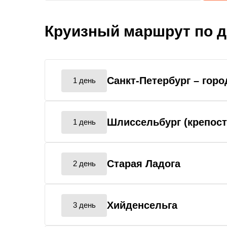
Круизный маршрут по 
Санкт-Петербург
– горо
1 день
Шлиссельбург (крепос
1 день
Старая Ладога
2 день
Хийденсельга
3 день