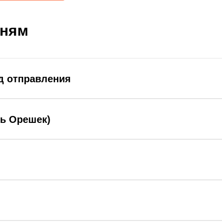
дням
д отправления
ть Орешек)