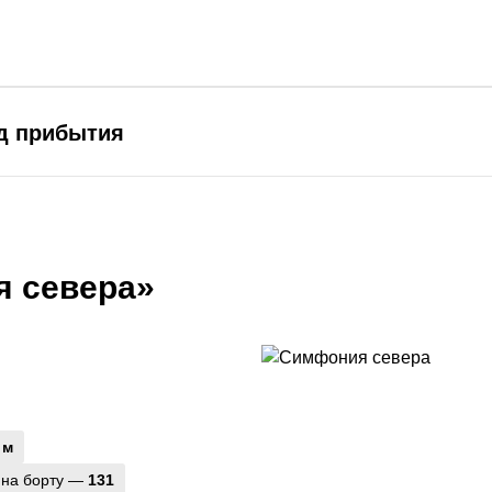
од прибытия
я севера»
 м
 на борту —
131