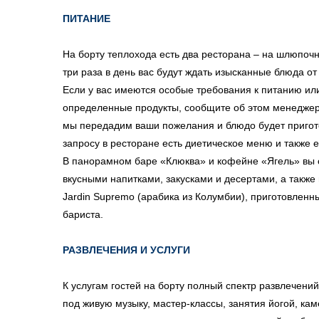
ПИТАНИЕ
На борту теплохода есть два ресторана – на шлюпочн
три раза в день вас будут ждать изысканные блюда о
Если у вас имеются особые требования к питанию ил
определенные продукты, сообщите об этом менеджер
мы передадим ваши пожелания и блюдо будет пригот
запросу в ресторане есть диетическое меню и также 
В панорамном баре «Клюква» и кофейне «Ягель» вы 
вкусными напитками, закусками и десертами, а такж
Jardin Supremo (арабика из Колумбии), приготовле
бариста.
РАЗВЛЕЧЕНИЯ И УСЛУГИ
К услугам гостей на борту полный спектр развлечени
под живую музыку, мастер-классы, занятия йогой, к