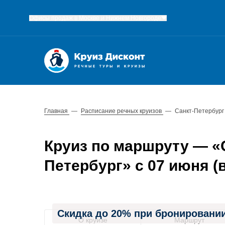
Офисы продаж в Москве и Нижнем Новгороде
Главная
—
Расписание речных круизов
—
Санкт-Петербург
Круиз по маршруту — «С
Петербург» с 07 июня (в
Скидка до 20% при бронировании
О круизе
Маршрут