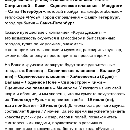
Свирьстрой – Кижи – Сценическое плавание – Мандроги
– Санкт-Петербург»
, который пройдет на комфортабельном
теплоходе
«Русь»
. Город отправления –
Санкт-Петербург
,
город прибытия –
Санкт-Петербург
.
Каждое путешествие с компанией «Круиз Дисконт» –
это возможность окунуться в атмосферу и быт старинных
городов, гуляя по их улочкам, знакомясь
с достопримечательностями и музеями, расширить кругозор,
сменить обстановку и просто приятно провести время.
На Вашем круизном маршруте будут такие удивительные
города как
Коневец – Сценическое плавание – Валаам (2
дня) – Сценическое плавание – Хийденсельга (2 дня) –
Валаам – Лодейное Поле – Свирьстрой – Кижи –
Сценическое плавание – Мандроги
. У каждого из них свой
шарм и обаяние, и мы уверены, что вы сумеете почувствовать
их.
Теплоход
«Русь»
отправится в рейс –
19 июля (вс),
дата прибытия – 26 июля (вс)
. Длительность речного круиза
составляет
8 дней / 7 ночей
.
За это время вы успеете увидеть
красоты русских рек и озер, лесов и полей, познакомитесь
с интересными людьми, поучаствуете в различных
мероприятиях и конкурсах на борту теплохода «Русь», а