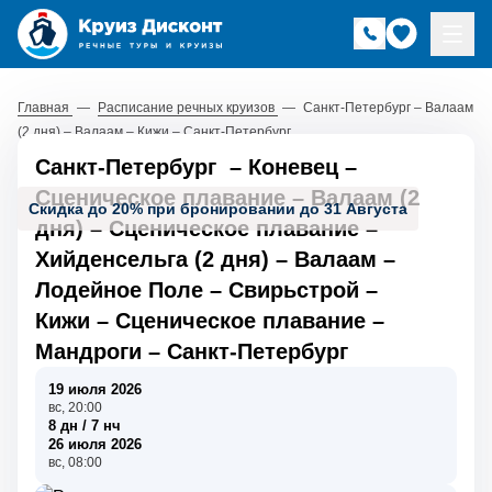
Главная
—
Расписание речных круизов
—
Санкт-Петербург – Валаам
(2 дня) – Валаам – Кижи – Санкт-Петербург
Санкт-Петербург
–
Коневец
–
Сценическое плавание
–
Валаам (2
Скидка до 20% при бронировании до 31 Августа
дня)
–
Сценическое плавание
–
Хийденсельга (2 дня)
–
Валаам
–
Лодейное Поле
–
Свирьстрой
–
Кижи
–
Сценическое плавание
–
Мандроги
–
Санкт-Петербург
19 июля 2026
вс, 20:00
8 дн / 7 нч
26 июля 2026
вс, 08:00