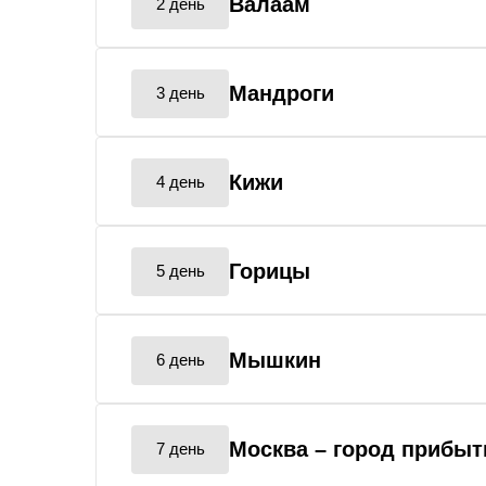
Валаам
2 день
Мандроги
3 день
Кижи
4 день
Горицы
5 день
Мышкин
6 день
Москва
– город прибыт
7 день