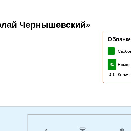
олай Чернышевский»
Обозна
Свобо
-
Номер
51
-
Количе
2+3