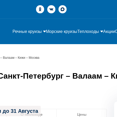
Речные круизы
Морские круизы
Теплоходы
Акции
 – Валаам – Кижи – Москва
анкт-Петербург – Валаам – К
 до 31 Августа
О теплоходе
Цены