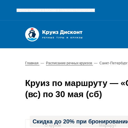
Офисы продаж в Москве и Нижнем Новгороде
Главная
—
Расписание речных круизов
—
Санкт-Петербург
Круиз по маршруту — «С
(вс) по 30 мая (сб)
Скидка до 20% при бронировании
О круизе
Маршрут