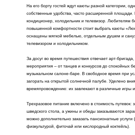
На его борту гостей ждут каюты разной категории, од
собственные удобства, часто расширенной площади. 
кондиционер, холодильник и телевизор. Любителям б
повышенной комфортности стоит выбрать каюты «Люкс»
оснащены мягкой мебелью, отдельным душем и сану
телевизором и холодильником.
За досуг во время путешествия отвечает арт-бригада
мероприятия – от танцев и конкурсов до спокойных бе
музыкальном салоне-баре. В свободное время при у
загорать на открытой солнечной палубе. Уделено вни
времяпровождению: их завлекают в различные игры и
Трехразовое питание включено в стоимость путевок: 
шведского стола, а ужины и обеды заказываются зар
можно дополнительно заказать пансионатные услуги 
физкультурой, фиточай или кислородный коктейль).