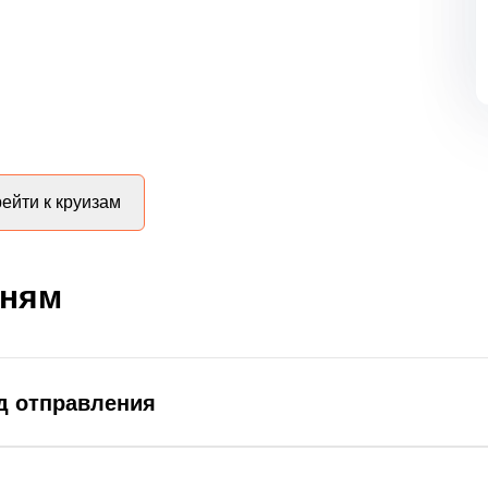
ейти к круизам
дням
д отправления