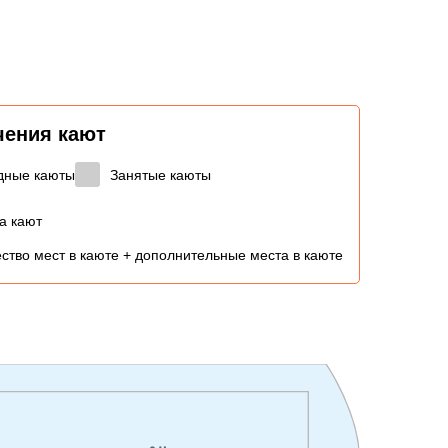
чения кают
дные каюты
Занятые каюты
а кают
ство мест в каюте + дополнительные места в каюте