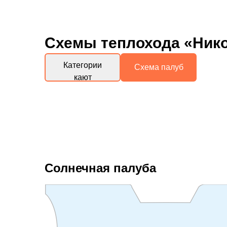
Схемы
теплохода «Ник
Категории
Схема палуб
кают
Солнечная палуба