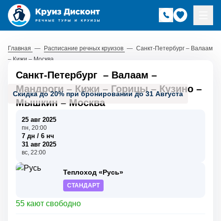
Главная
—
Расписание речных круизов
—
Санкт-Петербург – Валаам
– Кижи – Москва
Санкт-Петербург
–
Валаам
–
Мандроги
–
Кижи
–
Горицы
–
Кузино
–
Скидка до 20% при бронировании до 31 Августа
Мышкин
–
Москва
25 авг 2025
пн, 20:00
7 дн / 6 нч
31 авг 2025
вс, 22:00
Теплоход «Русь»
СТАНДАРТ
55 кают свободно