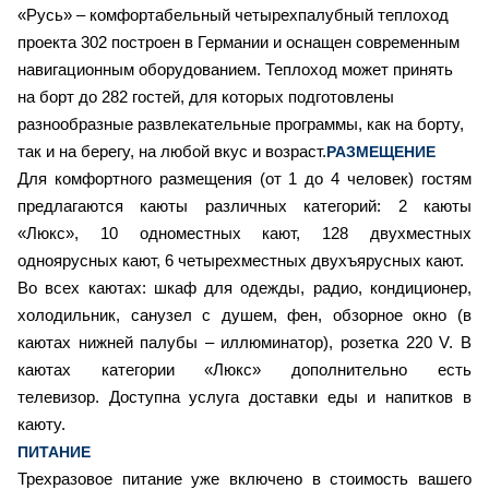
«Русь» – комфортабельный четырехпалубный теплоход
проекта 302 построен в Германии и оснащен современным
навигационным оборудованием.
Теплоход может принять
на борт до 282 гостей, для которых подготовлены
разнообразные развлекательные программы, как на борту,
так и на берегу, на любой вкус и возраст.
РАЗМЕЩЕНИЕ
Для комфортного размещения (от 1 до 4 человек) гостям
предлагаются каюты различных категорий:
2
каюты
«Люкс»,
10
одноместных кают,
128
двухместных
одноярусных кают,
6
четырехместных двухъярусных кают.
Во всех каютах: шкаф для одежды, радио, кондиционер,
холодильник, санузел с душем, фен, обзорное окно (в
каютах нижней палубы – иллюминатор), розетка 220 V. В
каютах категории «Люкс» дополнительно есть
телевизор. Доступна услуга доставки еды и напитков в
каюту.
ПИТАНИЕ
Трехразовое питание уже включено в стоимость вашего