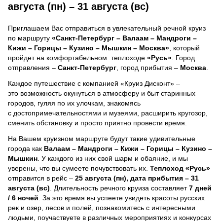
августа (пн) – 31 августа (вс)
Приглашаем Вас отправиться в увлекательный речной круиз
по маршруту
«Санкт-Петербург – Валаам – Мандроги –
Кижи – Горицы – Кузино – Мышкин – Москва»
, который
пройдет на комфортабельном теплоходе
«Русь»
. Город
отправления –
Санкт-Петербург
, город прибытия –
Москва
.
Каждое путешествие с компанией «Круиз Дисконт» –
это возможность окунуться в атмосферу и быт старинных
городов, гуляя по их улочкам, знакомясь
с достопримечательностями и музеями, расширить кругозор,
сменить обстановку и просто приятно провести время.
На Вашем круизном маршруте будут такие удивительные
города как
Валаам – Мандроги – Кижи – Горицы – Кузино –
Мышкин
. У каждого из них свой шарм и обаяние, и мы
уверены, что вы сумеете почувствовать их.
Теплоход
«Русь»
отправится в рейс –
25 августа (пн), дата прибытия – 31
августа (вс)
. Длительность речного круиза составляет
7 дней
/ 6 ночей
.
За это время вы успеете увидеть красоты русских
рек и озер, лесов и полей, познакомитесь с интересными
людьми, поучаствуете в различных мероприятиях и конкурсах