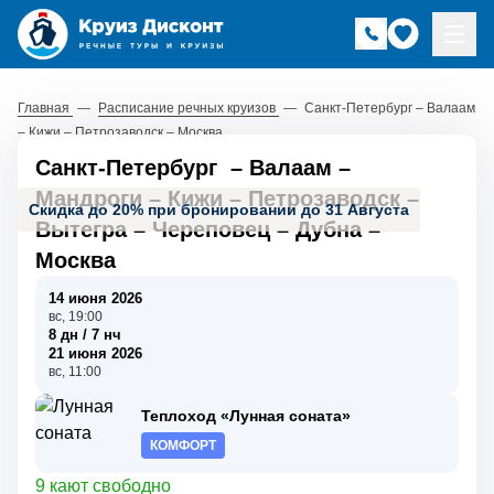
Главная
—
Расписание речных круизов
—
Санкт-Петербург – Валаам
– Кижи – Петрозаводск – Москва
Санкт-Петербург
–
Валаам
–
Мандроги
–
Кижи
–
Петрозаводск
–
Скидка до 20% при бронировании до 31 Августа
Вытегра
–
Череповец
–
Дубна
–
Москва
14 июня 2026
вс, 19:00
8 дн / 7 нч
21 июня 2026
вс, 11:00
Теплоход «Лунная соната»
КОМФОРТ
9 кают свободно