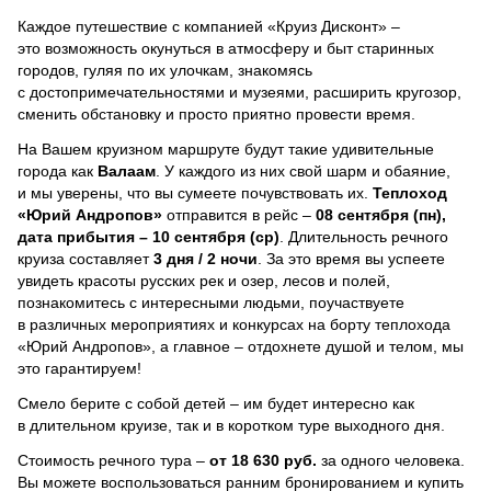
Каждое путешествие с компанией «Круиз Дисконт» –
это возможность окунуться в атмосферу и быт старинных
городов, гуляя по их улочкам, знакомясь
с достопримечательностями и музеями, расширить кругозор,
сменить обстановку и просто приятно провести время.
На Вашем круизном маршруте будут такие удивительные
города как
Валаам
. У каждого из них свой шарм и обаяние,
и мы уверены, что вы сумеете почувствовать их.
Теплоход
«Юрий Андропов»
отправится в рейс –
08 сентября (пн),
дата прибытия – 10 сентября (ср)
. Длительность речного
круиза составляет
3 дня / 2 ночи
.
За это время вы успеете
увидеть красоты русских рек и озер, лесов и полей,
познакомитесь с интересными людьми, поучаствуете
в различных мероприятиях и конкурсах на борту теплохода
«Юрий Андропов», а главное – отдохнете душой и телом, мы
это гарантируем!
Смело берите с собой детей – им будет интересно как
в длительном круизе, так и в коротком туре выходного дня.
Стоимость речного тура –
от 18 630 руб.
за одного человека.
Вы можете воспользоваться ранним бронированием и купить