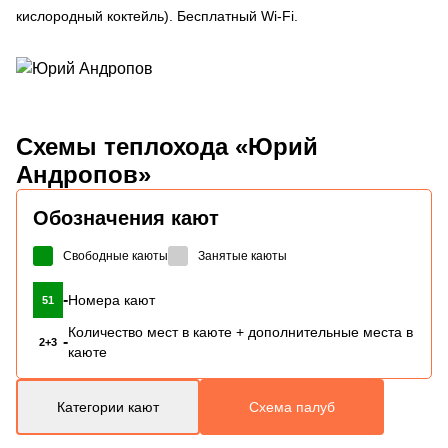
кислородный коктейль). Бесплатный Wi-Fi.
Схемы
теплохода «Юрий
Андропов»
Обозначения кают
Свободные каюты
Занятые каюты
-
Номера кают
51
Количество мест в каюте + дополнительные места в
-
2+3
каюте
Категории кают
Схема палуб