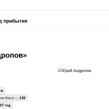
од прибытия
дропов»
 м
 на борту —
138
07 год