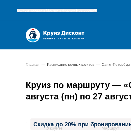
Офисы продаж в Москве и Нижнем Новгороде
Главная
—
Расписание речных круизов
—
Санкт-Петербург
Круиз по маршруту — «С
августа (пн) по 27 авгус
Скидка до 20% при бронировании
О круизе
Маршрут