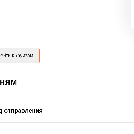
ейти к круизам
дням
д отправления