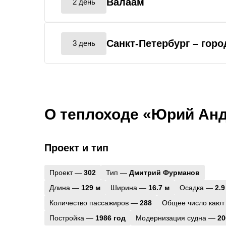
Валаам
2 день
Санкт-Петербург
– гор
3 день
О теплоходе «Юрий Ан
Проект и тип
Проект —
302
Тип —
Дмитрий Фурманов
Длина —
129 м
Ширина —
16.7 м
Осадка —
2.9
Количество пассажиров —
288
Общее число кают
Постройка —
1986 год
Модернизация судна —
20