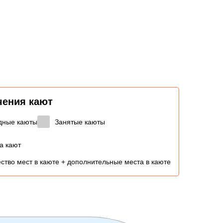
чения кают
дные каюты
Занятые каюты
а кают
ство мест в каюте + дополнительные места в каюте