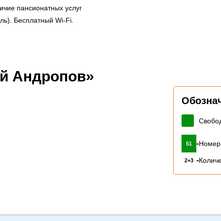
личие пансионатных услуг
ль). Бесплатный Wi-Fi.
й Андропов»
Обозна
Свобо
-
Номер
51
-
Количе
2+3