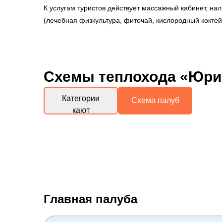
К услугам туристов действует массажный кабинет, на
(лечебная физкультура, фиточай, кислородный коктей
Схемы
теплохода «Юри
Категории
Схема палуб
кают
Главная палуба