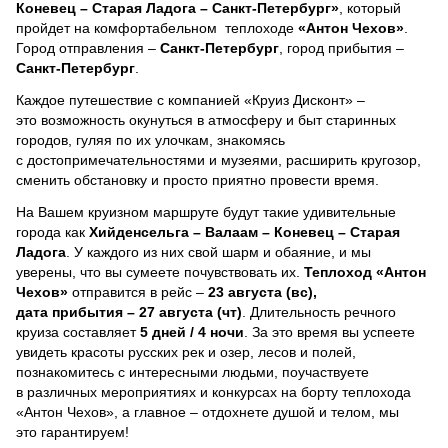
Коневец – Старая Ладога – Санкт-Петербург»
, который
пройдет на комфортабельном теплоходе
«Антон Чехов»
.
Город отправления –
Санкт-Петербург
, город прибытия –
Санкт-Петербург
.
Каждое путешествие с компанией «Круиз Дисконт» –
это возможность окунуться в атмосферу и быт старинных
городов, гуляя по их улочкам, знакомясь
с достопримечательностями и музеями, расширить кругозор,
сменить обстановку и просто приятно провести время.
На Вашем круизном маршруте будут такие удивительные
города как
Хийденсельга – Валаам – Коневец – Старая
Ладога
. У каждого из них свой шарм и обаяние, и мы
уверены, что вы сумеете почувствовать их.
Теплоход
«Антон
Чехов»
отправится в рейс –
23 августа (вс),
дата прибытия – 27 августа (чт)
. Длительность речного
круиза составляет
5 дней / 4 ночи
.
За это время вы успеете
увидеть красоты русских рек и озер, лесов и полей,
познакомитесь с интересными людьми, поучаствуете
в различных мероприятиях и конкурсах на борту теплохода
«Антон Чехов», а главное – отдохнете душой и телом, мы
это гарантируем!