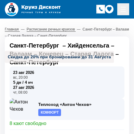
Главная
—
Расписание речных круизов
—
Санкт-Петербург – Валаам
– Старая Ладога – Санкт-Петербург
Санкт-Петербург
–
Хийденсельга
–
Валаам
–
Коневец
–
Старая Ладога
–
Скидка до 20% при бронировании до 31 Августа
Санкт-Петербург
23 авг 2026
вс, 20:00
5 дн / 4 нч
27 авг 2026
чт, 08:00
Теплоход «Антон Чехов»
КОМФОРТ
8 кают свободно