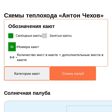
Схемы
теплохода «Антон Чехов»
Обозначения кают
Свободные каюты
Занятые каюты
-
Номера кают
51
Количество мест в каюте + дополнительные места в
-
2+3
каюте
Категории кают
Схема палуб
Солнечная палуба