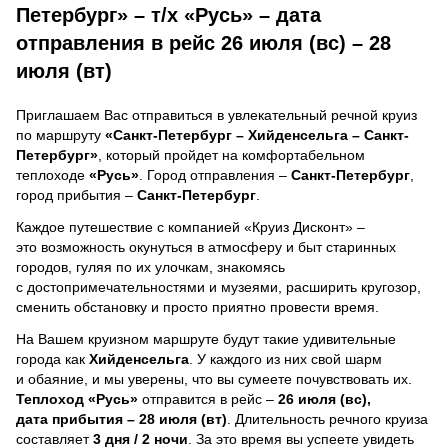
Петербург» – т/х «Русь» – дата
отправления в рейс 26 июля (вс) – 28
июля (вт)
Приглашаем Вас отправиться в увлекательный речной круиз
по маршруту
«Санкт-Петербург – Хийденсельга – Санкт-
Петербург»
, который пройдет на комфортабельном
теплоходе
«Русь»
. Город отправления –
Санкт-Петербург
,
город прибытия –
Санкт-Петербург
.
Каждое путешествие с компанией «Круиз Дисконт» –
это возможность окунуться в атмосферу и быт старинных
городов, гуляя по их улочкам, знакомясь
с достопримечательностями и музеями, расширить кругозор,
сменить обстановку и просто приятно провести время.
На Вашем круизном маршруте будут такие удивительные
города как
Хийденсельга
. У каждого из них свой шарм
и обаяние, и мы уверены, что вы сумеете почувствовать их.
Теплоход
«Русь»
отправится в рейс –
26 июля (вс),
дата прибытия – 28 июля (вт)
. Длительность речного круиза
составляет
3 дня / 2 ночи
.
За это время вы успеете увидеть