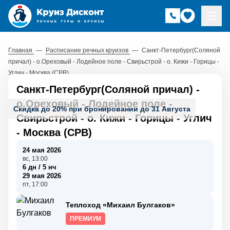
Главная
—
Расписание речных круизов
—
Санкт-Петербург(Соляной
причал) - о.Ореховый - Лодейное поле - Свирьстрой - о. Кижи - Горицы -
Углич - Москва (СРВ)
Санкт-Петербург(Соляной причал) -
о.Ореховый - Лодейное поле -
Скидка до 20% при бронировании до 31 Августа
Свирьстрой - о. Кижи - Горицы - Углич
- Москва (СРВ)
24 мая 2026
вс, 13:00
6 дн / 5 нч
29 мая 2026
пт, 17:00
Теплоход «Михаил Булгаков»
ПРЕМИУМ