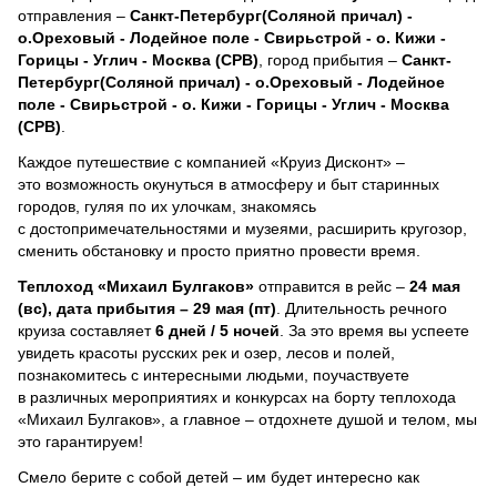
отправления –
Санкт-Петербург(Соляной причал) -
о.Ореховый - Лодейное поле - Свирьстрой - о. Кижи -
Горицы - Углич - Москва (СРВ)
, город прибытия –
Санкт-
Петербург(Соляной причал) - о.Ореховый - Лодейное
поле - Свирьстрой - о. Кижи - Горицы - Углич - Москва
(СРВ)
.
Каждое путешествие с компанией «Круиз Дисконт» –
это возможность окунуться в атмосферу и быт старинных
городов, гуляя по их улочкам, знакомясь
с достопримечательностями и музеями, расширить кругозор,
сменить обстановку и просто приятно провести время.
Теплоход
«Михаил Булгаков»
отправится в рейс –
24 мая
(вс), дата прибытия – 29 мая (пт)
. Длительность речного
круиза составляет
6 дней / 5 ночей
.
За это время вы успеете
увидеть красоты русских рек и озер, лесов и полей,
познакомитесь с интересными людьми, поучаствуете
в различных мероприятиях и конкурсах на борту теплохода
«Михаил Булгаков», а главное – отдохнете душой и телом, мы
это гарантируем!
Смело берите с собой детей – им будет интересно как