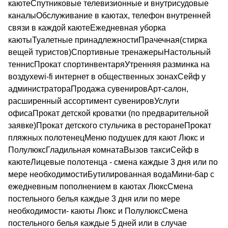
каютеСпутниковые телевизионные и внутрисудовые
каналыОбслуживание в каютах, телефон внутренней
связи в каждой каютеЕжедневная уборка
каютыТуалетные принадлежностиПрачечная(стирка
вещей туристов)Спортивные тренажерыНастольный
теннисПрокат спортинвентаряУтренняя разминка на
воздухеwi-fi интернет в общественных зонахСейф у
администратораПродажа сувенировАрт-салон,
расширенный ассортимент сувенировУслуги
офисаПрокат детской кроватки (по предварительной
заявке)Прокат детского стульчика в ресторанеПрокат
пляжных полотенецМеню подушек для кают Люкс и
ПолулюксГладильная комнатаВызов таксиСейф в
каютеЛицевые полотенца - смена каждые 3 дня или по
мере необходимостиБутилированная водаМини-бар с
ежедневным пополнением в каютах ЛюксСмена
постельного белья каждые 3 дня или по мере
необходимости- каюты Люкс и ПолулюксСмена
постельного белья каждые 5 дней или в случае