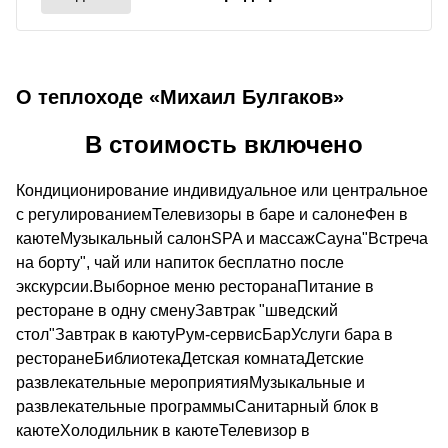
О теплоходе «Михаил Булгаков»
В стоимость включено
Кондиционирование индивидуальное или центральное
с регулированиемТелевизоры в баре и салонеФен в
каютеМузыкальный салонSPA и массажСауна"Встреча
на борту", чай или напиток бесплатно после
экскурсии.Выборное меню ресторанаПитание в
ресторане в одну сменуЗавтрак "шведский
стол"Завтрак в каютуРум-сервисБарУслуги бара в
ресторанеБиблиотекаДетская комнатаДетские
развлекательные мероприятияМузыкальные и
развлекательные программыСанитарный блок в
каютеХолодильник в каютеТелевизор в