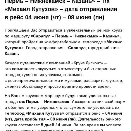
Пермь – Нижнекамск – Казань» – т/х
«Михаил Кутузов» – дата отправления
в рейс 04 июня (чт) – 08 июня (пн)
Приглашаем Вас отправиться в увлекательный речной круиз
по маршруту
«Сарапул – Пермь – Нижнекамск – Казань»
,
который пройдет на комфортабельном теплоходе
«Михаил
Кутузов»
. Город отправления –
Сарапул
, город прибытия –
Казань
.
Каждое путешествие с компанией «Круиз Дисконт» –
это возможность окунуться в атмосферу и быт старинных
городов, гуляя по их улочкам, знакомясь
с достопримечательностями и музеями, расширить кругозор,
сменить обстановку и просто приятно провести время.
На Вашем круизном маршруте будут такие удивительные
города как
Пермь – Нижнекамск
. У каждого из них свой шарм
и обаяние, и мы уверены, что вы сумеете почувствовать их.
Теплоход
«Михаил Кутузов»
отправится в рейс –
04 июня
(чт), дата прибытия – 08 июня (пн)
. Длительность речного
круиза составляет
5 дней / 4 ночи
.
За это время вы успеете
увидеть красоты русских рек и озер, лесов и полей,