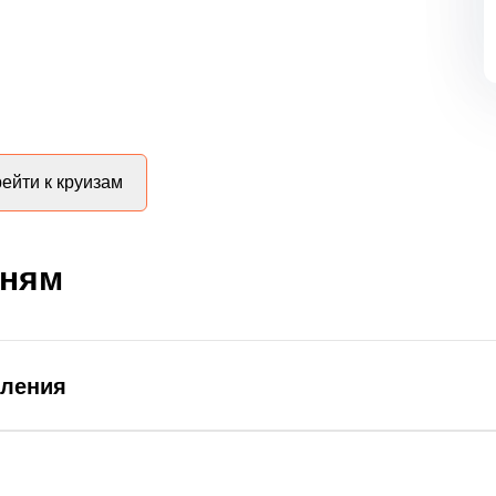
ейти к круизам
дням
вления