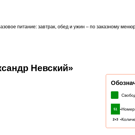
азовое питание: завтрак, обед и ужин – по заказному мен
ксандр Невский»
Обозна
Свобо
-
Номер
51
-
Количе
2+3