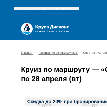
Офисы продаж в Москве и Нижнем Новгороде
Главная
—
Расписание речных круизов
—
Саратов – Астра
Круиз по маршруту — «С
по 28 апреля (вт)
Скидка до 20% при бронировании
О круизе
Маршрут