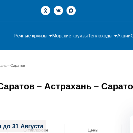
Речные круизы
Морские круизы
Теплоходы
Акции
хань – Саратов
аратов – Астрахань – Саратов
 до 31 Августа
О теплоходе
Цены