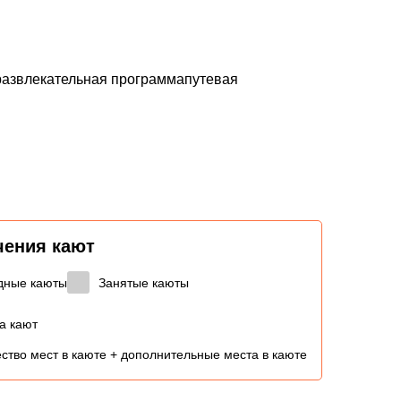
юразвлекательная программапутевая
чения кают
дные каюты
Занятые каюты
а кают
ство мест в каюте + дополнительные места в каюте