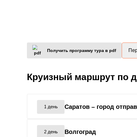
Пер
Получить программу тура в pdf
Круизный маршрут по 
Саратов
– город отпра
1 день
Волгоград
2 день