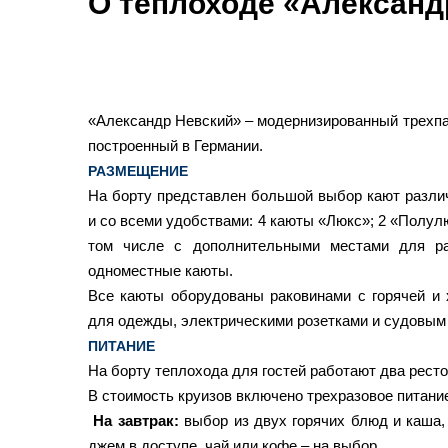
О теплоходе «Александ
«Александр Невский» – модернизированный трехпа
построенный в Германии.
РАЗМЕЩЕНИЕ
На борту представлен большой выбор кают различ
и со всеми удобствами: 4 каюты «Люкс»; 2 «Полулю
том числе с дополнительными местами для ра
одноместные каюты.
Все каюты оборудованы раковинами с горячей и
для одежды, электрическими розетками и судовым
ПИТАНИЕ
На борту теплохода для гостей работают два ресто
В стоимость круизов включено трехразовое питание
На завтрак:
выбор из двух горячих блюд и каша, 
джем в доступе, чай или кофе – на выбор.