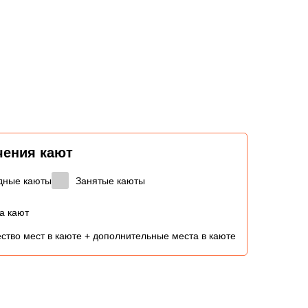
чения кают
дные каюты
Занятые каюты
а кают
ство мест в каюте + дополнительные места в каюте