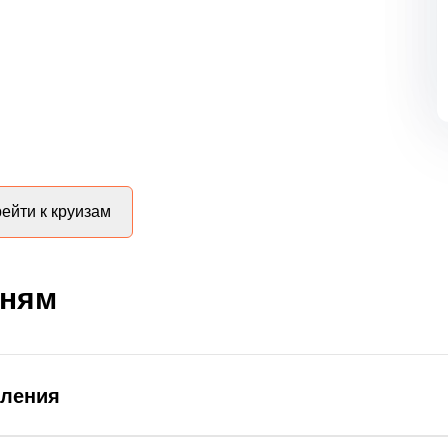
ейти к круизам
дням
вления