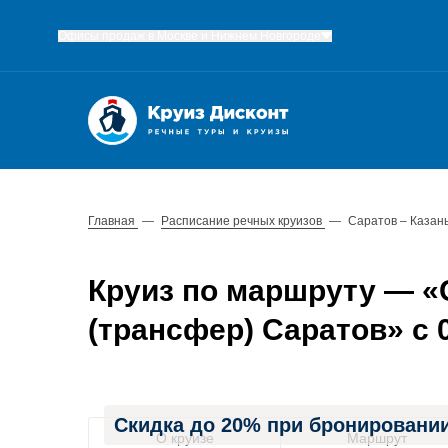
Офисы продаж в Москве и Нижнем Новгороде
Главная
—
Расписание речных круизов
—
Саратов – Казан
Круиз по маршруту — «С
(трансфер) Саратов» с 0
Скидка до 20% при бронировании
О круизе
Маршрут