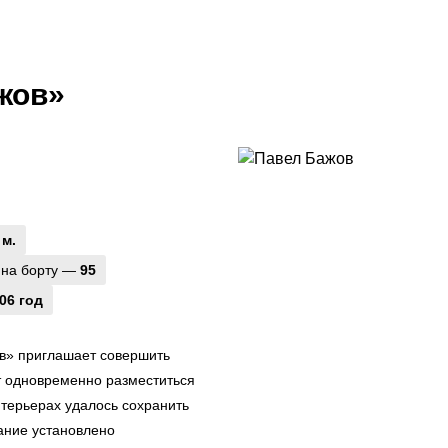
жов»
 м.
 на борту —
95
06 год
в» приглашает совершить
ут одновременно разместиться
нтерьерах удалось сохранить
ание установлено