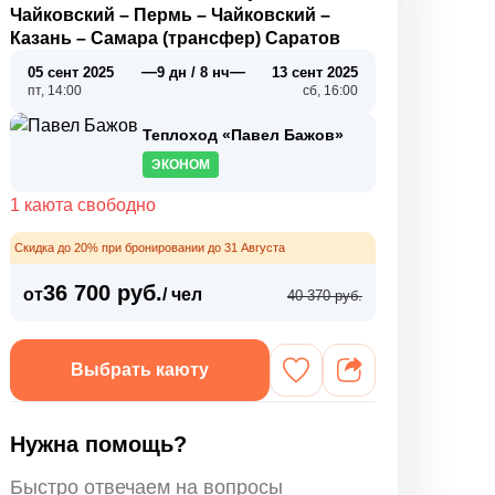
Чайковский
–
Пермь
–
Чайковский
–
Казань
–
Самара (трансфер) Саратов
—
—
05 сент 2025
9 дн / 8 нч
13 сент 2025
пт, 14:00
сб, 16:00
Теплоход «Павел Бажов»
ЭКОНОМ
1 каюта свободно
Скидка до 20% при бронировании до 31 Августа
36 700 руб.
от
/ чел
40 370 руб.
Выбрать каюту
Нужна помощь?
Быстро отвечаем на вопросы