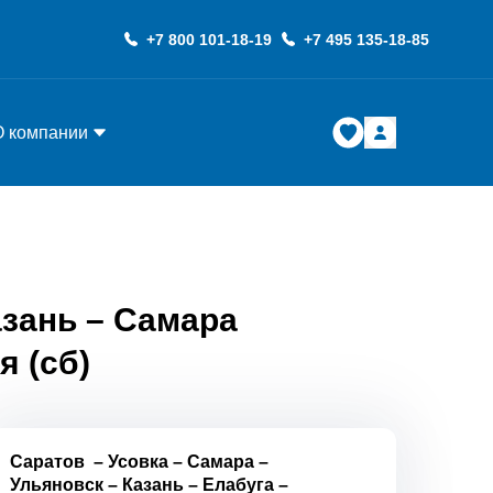
+7 800 101-18-19
+7 495 135-18-85
О компании
азань – Самара
я (сб)
Саратов
–
Усовка
–
Самара
–
Ульяновск
–
Казань
–
Елабуга
–