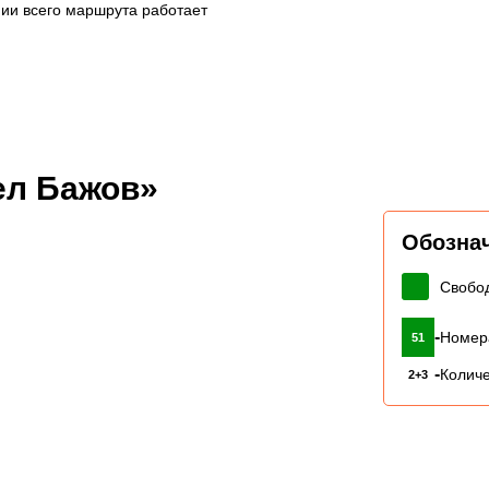
нии всего маршрута работает
ел Бажов»
Обозна
Свобо
-
Номер
51
-
Количе
2+3