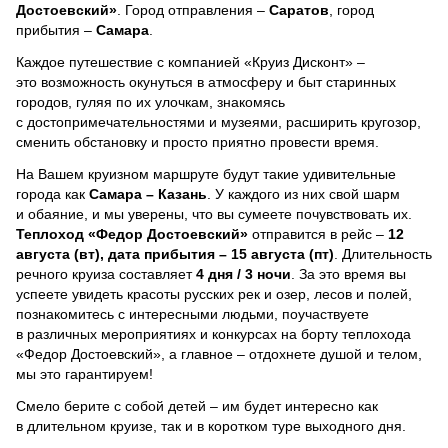
Достоевский»
. Город отправления –
Саратов
, город
прибытия –
Самара
.
Каждое путешествие с компанией «Круиз Дисконт» –
это возможность окунуться в атмосферу и быт старинных
городов, гуляя по их улочкам, знакомясь
с достопримечательностями и музеями, расширить кругозор,
сменить обстановку и просто приятно провести время.
На Вашем круизном маршруте будут такие удивительные
города как
Самара – Казань
. У каждого из них свой шарм
и обаяние, и мы уверены, что вы сумеете почувствовать их.
Теплоход
«Федор Достоевский»
отправится в рейс –
12
августа (вт), дата прибытия – 15 августа (пт)
. Длительность
речного круиза составляет
4 дня / 3 ночи
.
За это время вы
успеете увидеть красоты русских рек и озер, лесов и полей,
познакомитесь с интересными людьми, поучаствуете
в различных мероприятиях и конкурсах на борту теплохода
«Федор Достоевский», а главное – отдохнете душой и телом,
мы это гарантируем!
Смело берите с собой детей – им будет интересно как
в длительном круизе, так и в коротком туре выходного дня.