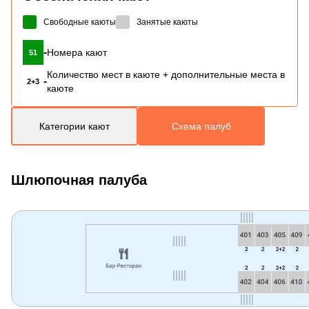
Свободные каюты
Занятые каюты
-
Номера кают
51
Количество мест в каюте + дополнительные места в
-
2+3
каюте
Категории кают
Схема палуб
Шлюпочная палуба