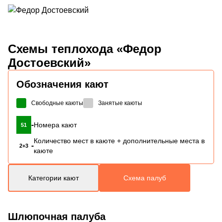
Схемы
теплохода «Федор
Достоевский»
Обозначения кают
Свободные каюты
Занятые каюты
-
Номера кают
51
Количество мест в каюте + дополнительные места в
-
2+3
каюте
Категории кают
Схема палуб
Шлюпочная палуба