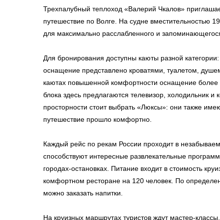
Трехпалубный теплоход «Валерий Чкалов» приглаша
путешествие по Волге. На судне вместительностью 19
для максимально расслабленного и запоминающегося
Для бронирования доступны каюты разной категории
оснащение представлено кроватями, туалетом, душе
каютах повышенной комфортности оснащение более 
блока здесь предлагаются телевизор, холодильник и
просторности стоит выбрать «Люксы»: они также име
путешествие прошло комфортно.
Каждый рейс по рекам России проходит в незабывае
способствуют интересные развлекательные программ
городах-остановках. Питание входит в стоимость круи
комфортном ресторане на 120 человек. По определен
можно заказать напитки.
На круизных маршрутах туристов ждут мастер-классы