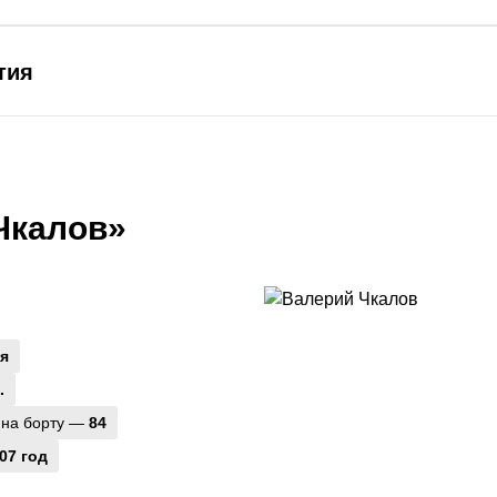
тия
Чкалов»
я
.
 на борту —
84
07 год