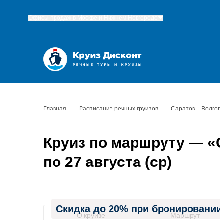
Офисы продаж в Москве и Нижнем Новгороде
Главная
—
Расписание речных круизов
—
Саратов – Волго
Круиз по маршруту — «С
по 27 августа (ср)
Скидка до 20% при бронировании
О круизе
Маршрут