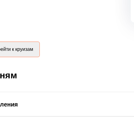
ейти к круизам
дням
вления