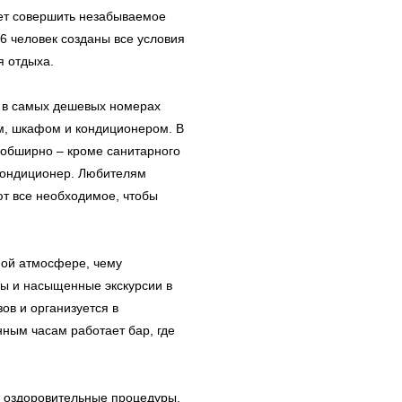
ет совершить незабываемое
6 человек созданы все условия
 отдыха.
: в самых дешевых номерах
м, шкафом и кондиционером. В
обширно – кроме санитарного
 кондиционер. Любителям
ют все необходимое, чтобы
мой атмосфере, чему
ы и насыщенные экскурсии в
зов и организуется в
ным часам работает бар, где
, оздоровительные процедуры,