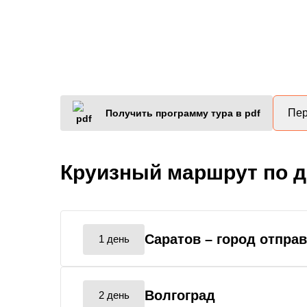
Пер
Получить программу тура в pdf
Круизный маршрут по 
Саратов
– город отпра
1 день
Волгоград
2 день