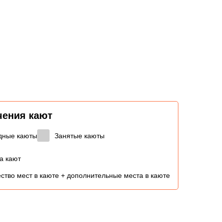
чения кают
дные каюты
Занятые каюты
а кают
ство мест в каюте + дополнительные места в каюте