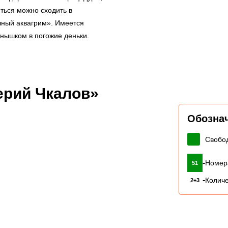
ться можно сходить в
чный аквагрим». Имеется
лнышком в погожие деньки.
ерий Чкалов»
Обозна
Свобо
-
Номер
51
-
Количе
2+3