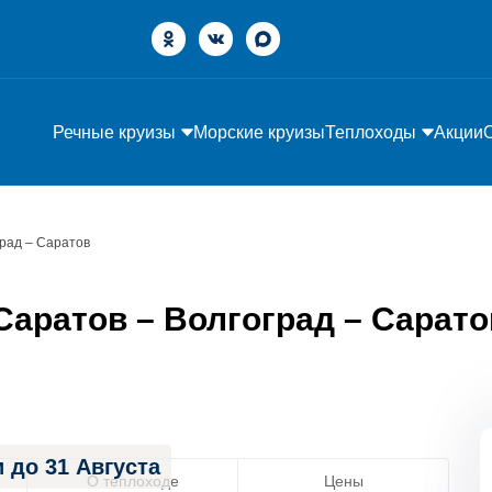
Речные круизы
Морские круизы
Теплоходы
Акции
град – Саратов
аратов – Волгоград – Саратов»
 до 31 Августа
О теплоходе
Цены