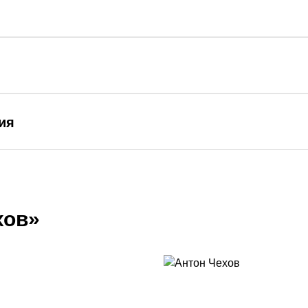
ия
хов»