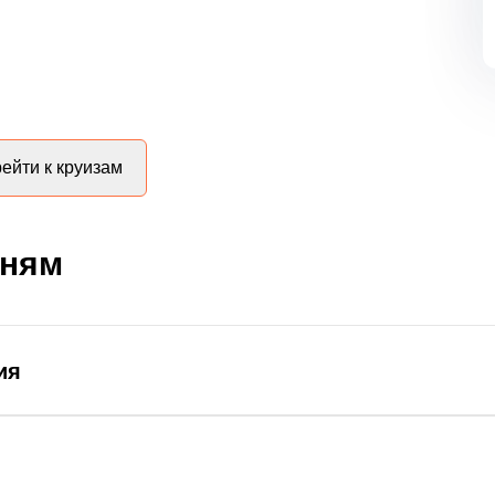
ейти к круизам
дням
ия