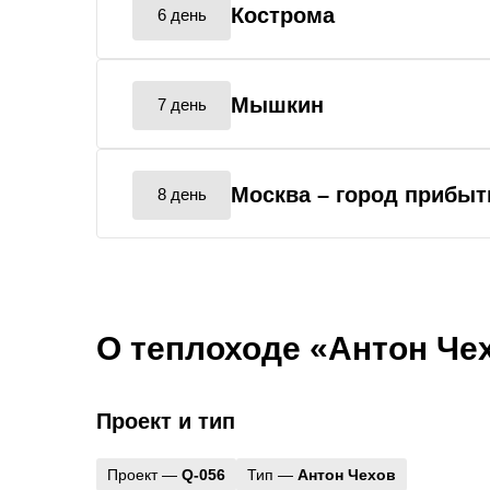
Кострома
6 день
Мышкин
7 день
Москва
– город прибыт
8 день
О теплоходе «Антон Че
Проект и тип
Проект —
Q-056
Тип —
Антон Чехов