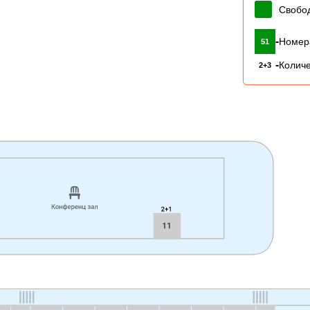
Свобо
-
Номер
51
-
Количе
2+3