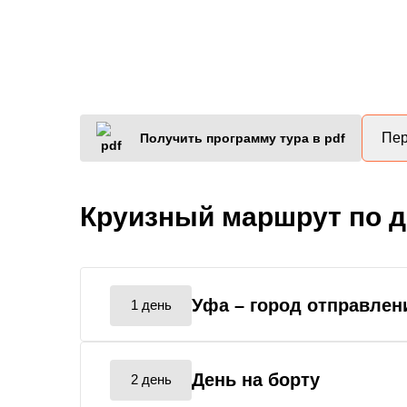
Пер
Получить программу тура в pdf
Круизный маршрут по 
Уфа
– город отправлен
1 день
День на борту
2 день