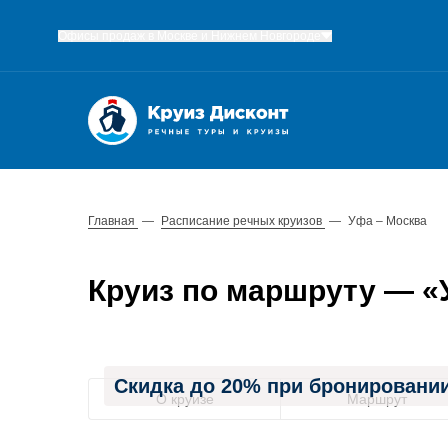
Офисы продаж в Москве и Нижнем Новгороде
Главная
—
Расписание речных круизов
—
Уфа – Москва
Круиз по маршруту — «Уф
Скидка до 20% при бронировании
О круизе
Маршрут