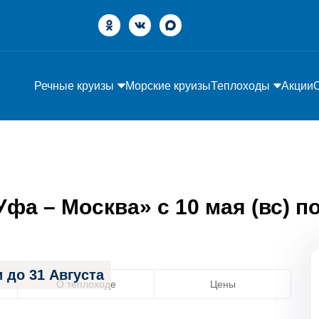
Речные круизы
Морские круизы
Теплоходы
Акции
а – Москва» с 10 мая (вс) по
 до 31 Августа
О теплоходе
Цены