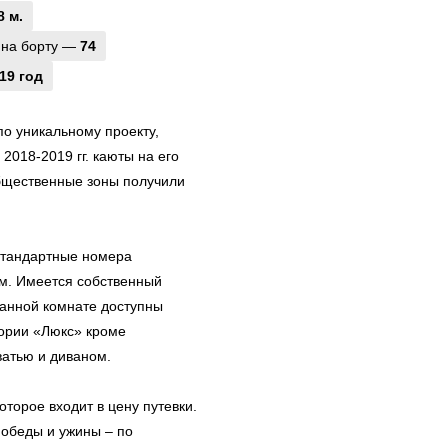
8 м.
 на борту —
74
19 год
о уникальному проекту,
2018-2019 гг. каюты на его
бщественные зоны получили
стандартные номера
м. Имеется собственный
 ванной комнате доступны
гории «Люкс» кроме
атью и диваном.
оторое входит в цену путевки.
 обеды и ужины – по