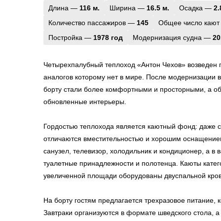
Длина —
116 м.
Ширина —
16.5 м.
Осадка —
2.
Количество пассажиров —
145
Общее число кают
Постройка —
1978 год
Модернизация судна —
20
Четырехпалубный теплоход «Антон Чехов» возведен п
аналогов которому нет в мире. После модернизации в 
борту стали более комфортными и просторными, а о
обновленные интерьеры.
Гордостью теплохода является каютный фонд: даже 
отличаются вместительностью и хорошим оснащение
санузел, телевизор, холодильник и кондиционер, а в
туалетные принадлежности и полотенца. Каюты кате
увеличенной площади оборудованы двуспальной кров
На борту гостям предлагается трехразовое питание, к
Завтраки организуются в формате шведского стола, а