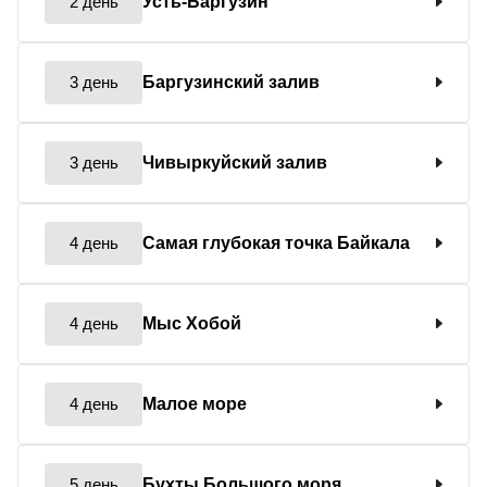
2 день
Усть-Баргузин
3 день
Баргузинский залив
3 день
Чивыркуйский залив
4 день
Самая глубокая точка Байкала
4 день
Мыс Хобой
4 день
Малое море
5 день
Бухты Большого моря