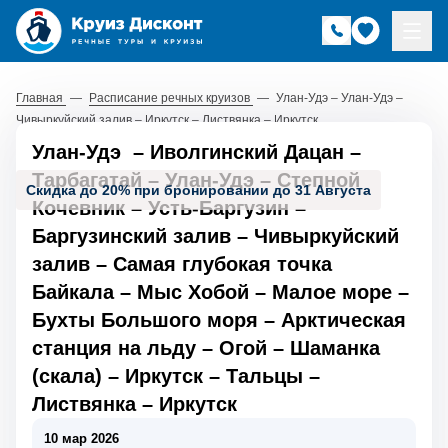
Главная
—
Расписание речных круизов
—
Улан-Удэ – Улан-Удэ –
Чивыркуйский залив – Иркутск – Листвянка – Иркутск
Улан-Удэ
–
Иволгинский Дацан
–
Тарбагатай
–
Улан-Удэ
–
Степной
Скидка до 20% при бронировании до 31 Августа
Кочевник
–
Усть-Баргузин
–
Баргузинский залив
–
Чивыркуйский
залив
–
Самая глубокая точка
Байкала
–
Мыс Хобой
–
Малое море
–
Бухты Большого моря
–
Арктическая
станция на льду
–
Огой
–
Шаманка
(скала)
–
Иркутск
–
Тальцы
–
Листвянка
–
Иркутск
10 мар 2026