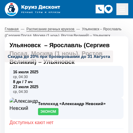
Главная
—
Расписание речных круизов
—
Ульяновск – Ярославль
(Сергиев Посад, Москва (1 ночь), Ростов Великий) – Ульяновск
Ульяновск
–
Ярославль (Сергиев
Посад, Москва (1 ночь), Ростов
Скидка до 20% при бронировании до 31 Августа
Великий)
–
Ульяновск
16 июля 2025
ср, 04:30
8 дн / 7 нч
23 июля 2025
ср, 04:30
Теплоход «Александр Невский»
ЭКОНОМ
Доступных кают нет