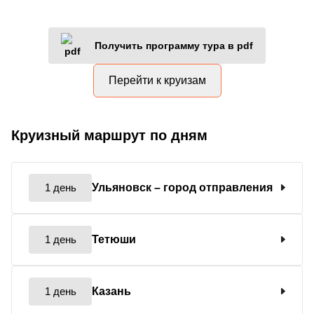
Получить программу тура в pdf
Перейти к круизам
Круизный маршрут по дням
1 день
Ульяновск
– город отправления
1 день
Тетюши
1 день
Казань