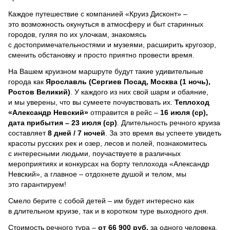
Каждое путешествие с компанией «Круиз Дисконт» –
это возможность окунуться в атмосферу и быт старинных
городов, гуляя по их улочкам, знакомясь
с достопримечательностями и музеями, расширить кругозор,
сменить обстановку и просто приятно провести время.
На Вашем круизном маршруте будут такие удивительные
города как
Ярославль (Сергиев Посад, Москва (1 ночь),
Ростов Великий)
. У каждого из них свой шарм и обаяние,
и мы уверены, что вы сумеете почувствовать их.
Теплоход
«Александр Невский»
отправится в рейс –
16 июля (ср),
дата прибытия – 23 июля (ср)
. Длительность речного круиза
составляет
8 дней / 7 ночей
.
За это время вы успеете увидеть
красоты русских рек и озер, лесов и полей, познакомитесь
с интересными людьми, поучаствуете в различных
мероприятиях и конкурсах на борту теплохода «Александр
Невский», а главное – отдохнете душой и телом, мы
это гарантируем!
Смело берите с собой детей – им будет интересно как
в длительном круизе, так и в коротком туре выходного дня.
Стоимость речного тура –
от 66 900 руб.
за одного человека.