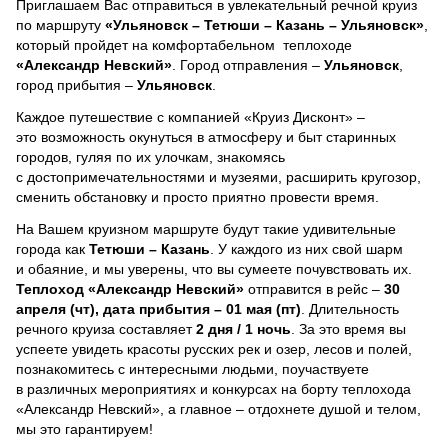
Приглашаем Вас отправиться в увлекательный речной круиз
по маршруту
«Ульяновск – Тетюши – Казань – Ульяновск»
,
который пройдет на комфортабельном теплоходе
«Александр Невский»
. Город отправления –
Ульяновск
,
город прибытия –
Ульяновск
.
Каждое путешествие с компанией «Круиз Дисконт» –
это возможность окунуться в атмосферу и быт старинных
городов, гуляя по их улочкам, знакомясь
с достопримечательностями и музеями, расширить кругозор,
сменить обстановку и просто приятно провести время.
На Вашем круизном маршруте будут такие удивительные
города как
Тетюши – Казань
. У каждого из них свой шарм
и обаяние, и мы уверены, что вы сумеете почувствовать их.
Теплоход
«Александр Невский»
отправится в рейс –
30
апреля (чт), дата прибытия – 01 мая (пт)
. Длительность
речного круиза составляет
2 дня / 1 ночь
.
За это время вы
успеете увидеть красоты русских рек и озер, лесов и полей,
познакомитесь с интересными людьми, поучаствуете
в различных мероприятиях и конкурсах на борту теплохода
«Александр Невский», а главное – отдохнете душой и телом,
мы это гарантируем!