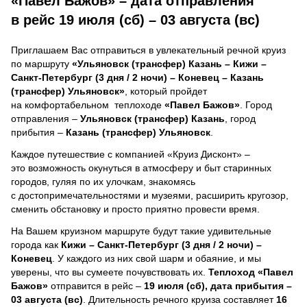
«Павел Бажов» – дата отправления
в рейс 19 июля (сб) – 03 августа (вс)
Приглашаем Вас отправиться в увлекательный речной круиз
по маршруту
«Ульяновск (трансфер) Казань – Кижи –
Санкт-Петербург (3 дня / 2 ночи) – Коневец – Казань
(трансфер) Ульяновск»
, который пройдет
на комфортабельном теплоходе
«Павел Бажов»
. Город
отправления –
Ульяновск (трансфер) Казань
, город
прибытия –
Казань (трансфер) Ульяновск
.
Каждое путешествие с компанией «Круиз Дисконт» –
это возможность окунуться в атмосферу и быт старинных
городов, гуляя по их улочкам, знакомясь
с достопримечательностями и музеями, расширить кругозор,
сменить обстановку и просто приятно провести время.
На Вашем круизном маршруте будут такие удивительные
города как
Кижи – Санкт-Петербург (3 дня / 2 ночи) –
Коневец
. У каждого из них свой шарм и обаяние, и мы
уверены, что вы сумеете почувствовать их.
Теплоход
«Павел
Бажов»
отправится в рейс –
19 июля (сб), дата прибытия –
03 августа (вс)
. Длительность речного круиза составляет
16