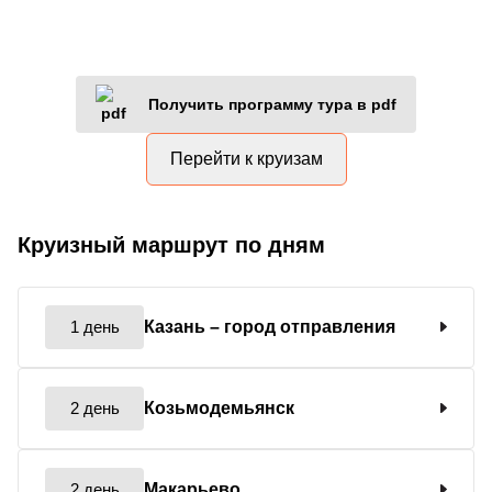
Получить программу тура в pdf
Перейти к круизам
Круизный маршрут по дням
1 день
Казань
– город отправления
2 день
Козьмодемьянск
2 день
Макарьево