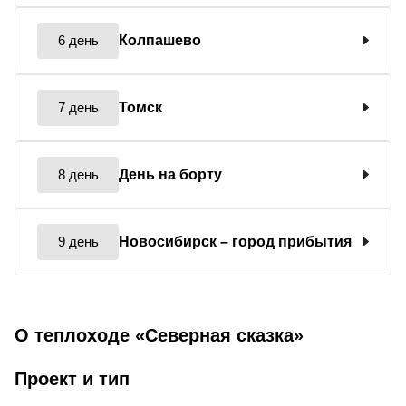
6 день
Колпашево
7 день
Томск
8 день
День на борту
9 день
Новосибирск
– город прибытия
О теплоходе «Северная сказка»
Проект и тип