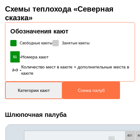
Схемы
теплохода «Северная
сказка»
Обозначения кают
Свободные каюты
Занятые каюты
-
Номера кают
51
Количество мест в каюте + дополнительные места в
-
2+3
каюте
Категории кают
Схема палуб
Шлюпочная палуба