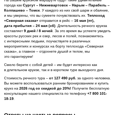
города как
Сургут – Нижневартовск – Нарым – Парабель –
Колпашево – Томск
. У каждого из них свой шарм и обаяние,
и мы уверены, что вы сумеете почувствовать их.
Теплоход
«Северная сказка»
отправится в рейс –
16 мая (пт),
дата прибытия – 24 мая (сб)
. Длительность речного круиза
составляет
9 дней / 8 ночей
.
За это время вы успеете увидеть
красоты русских рек и озер, лесов и полей, познакомитесь
с интересными людьми, поучаствуете в различных
мероприятиях и конкурсах на борту теплохода «Северная
сказка», а главное – отдохнете душой и телом, мы
это гарантируем!
Смело берите с собой детей – им будет интересно как
в длительном круизе, так и в коротком туре выходного дня.
Стоимость речного тура –
от 127 490 руб.
за одного человека.
Вы можете воспользоваться ранним бронированием и купить
круиз на
2026 год со скидкой до 20%!
Получите бесплатную
консультацию нашего специалиста по телефону
+7 800 101-
18-19
.
Ответы на частые вопросы