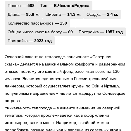
Проект —
588
Тип —
В.Чкалов/Родина
Длина —
95.8 м.
Ширина —
14.3 м.
Осадка —
2.4 м.
Количество пассажиров —
130
Общее число кают на борту —
69
Постройка —
1957 год
Постройка —
2023 год
Основной акцент на теплоходе-пансионате «Северная
сказка» делается на максимальном комфорте и размеренном
отдыхе, поэтому его каютный фонд рассчитан всего на 130
человек. Является единственным в России трехпалубным
лайнером, который осуществляет круизы по Оби и Иртышу,
популярным направлением является маршрут на Соловецкие
острова.
Уникальность теплохода – в акценте внимания на северной
тематике, которая прослеживается как в оформлении
интерьеров, так и в меню. Например, в чайной можно
попробовать разные виды чая и варенье из северных ягод к