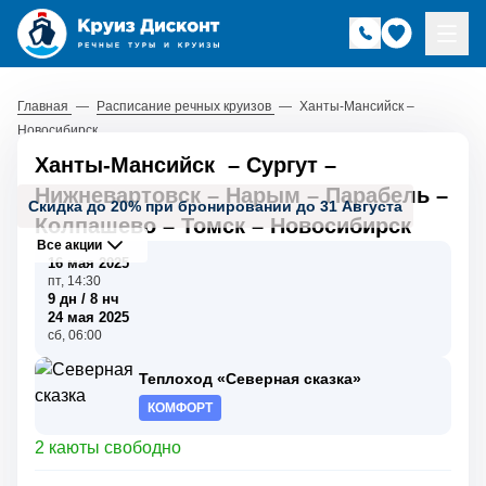
Главная
—
Расписание речных круизов
—
Ханты-Мансийск –
Новосибирск
Ханты-Мансийск
–
Сургут
–
Нижневартовск
–
Нарым
–
Парабель
–
Скидка до 20% при бронировании до 31 Августа
Колпашево
–
Томск
–
Новосибирск
Все акции
16 мая 2025
пт, 14:30
9 дн / 8 нч
24 мая 2025
сб, 06:00
Теплоход «Северная сказка»
КОМФОРТ
2 каюты свободно