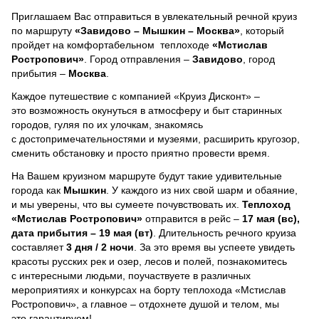
Приглашаем Вас отправиться в увлекательный речной круиз
по маршруту
«Завидово – Мышкин – Москва»
, который
пройдет на комфортабельном теплоходе
«Мстислав
Ростропович»
. Город отправления –
Завидово
, город
прибытия –
Москва
.
Каждое путешествие с компанией «Круиз Дисконт» –
это возможность окунуться в атмосферу и быт старинных
городов, гуляя по их улочкам, знакомясь
с достопримечательностями и музеями, расширить кругозор,
сменить обстановку и просто приятно провести время.
На Вашем круизном маршруте будут такие удивительные
города как
Мышкин
. У каждого из них свой шарм и обаяние,
и мы уверены, что вы сумеете почувствовать их.
Теплоход
«Мстислав Ростропович»
отправится в рейс –
17 мая (вс),
дата прибытия – 19 мая (вт)
. Длительность речного круиза
составляет
3 дня / 2 ночи
.
За это время вы успеете увидеть
красоты русских рек и озер, лесов и полей, познакомитесь
с интересными людьми, поучаствуете в различных
мероприятиях и конкурсах на борту теплохода «Мстислав
Ростропович», а главное – отдохнете душой и телом, мы
это гарантируем!