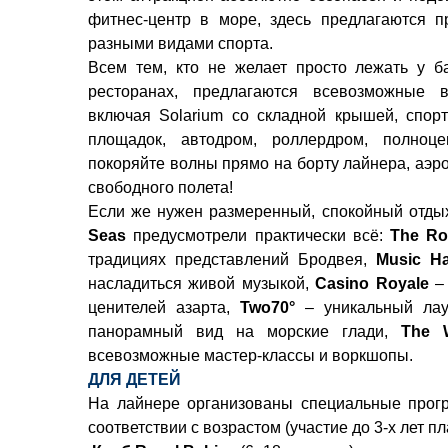
фитнес-центр в море, здесь предлагаются 
разными видами спорта.
Всем тем, кто не желает просто лежать у б
ресторанах, предлагаются всевозможные в
включая Solarium со складной крышей, спор
площадок, автодром, роллердром, полноц
покоряйте волны прямо на борту лайнера, аэр
свободного полета!
Если же нужен размеренный, спокойный отдых
Seas
предусмотрели практически всё:
The Ro
традициях представлений Бродвея,
Music Ha
насладиться живой музыкой,
Casino Royale
– 
ценителей азарта,
Two70°
– уникальный лаун
панорамный вид на морские глади,
The 
всевозможные мастер-классы и воркшопы.
ДЛЯ ДЕТЕЙ
На лайнере организованы специальные прогр
соответствии с возрастом (участие до 3-х лет пл