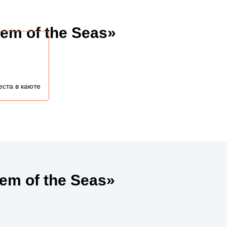
m of the Seas»
еста в каюте
m of the Seas»