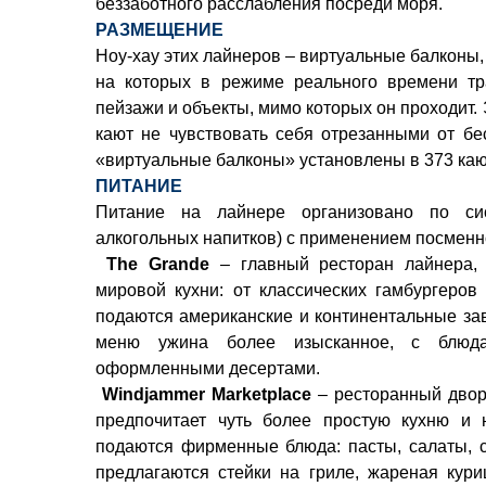
беззаботного расслабления посреди моря.
РАЗМЕЩЕНИЕ
Ноу-хау этих лайнеров – виртуальные балконы,
на которых в режиме реального времени тр
пейзажи и объекты, мимо которых он проходит.
кают не чувствовать себя отрезанными от бе
«виртуальные балконы» установлены в 373 каю
ПИТАНИЕ
Питание на лайнере организовано по си
алкогольных напитков) с применением посменн
The Grande
– главный ресторан лайнера, 
мировой кухни: от классических гамбургеров
подаются американские и континентальные за
меню ужина более изысканное, с блюда
оформленными десертами.
Windjammer Marketplace
– ресторанный двор
предпочитает чуть более простую кухню и 
подаются фирменные блюда: пасты, салаты, с
предлагаются стейки на гриле, жареная кури