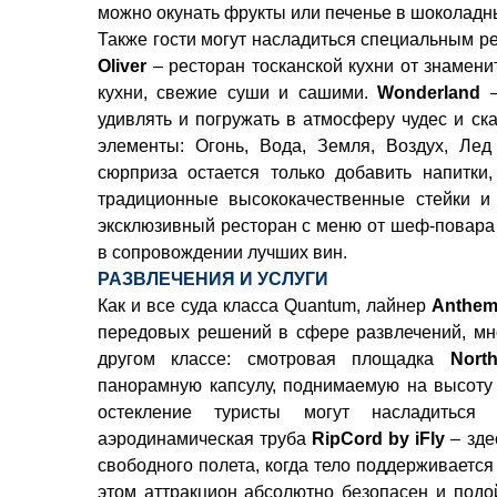
можно окунать фрукты или печенье в шоколадн
Также гости могут насладиться специальным ре
Oliver
– ресторан тосканской кухни от знамен
кухни, свежие суши и сашими.
Wonderland
–
удивлять и погружать в атмосферу чудес и ск
элементы: Огонь, Вода, Земля, Воздух, Лед
сюрприза остается только добавить напитк
традиционные высококачественные стейки 
эксклюзивный ресторан с меню от шеф-повара 
в сопровождении лучших вин.
РАЗВЛЕЧЕНИЯ И УСЛУГИ
Как и все суда класса Quantum, лайнер
Anthem
передовых решений в сфере развлечений, мно
другом классе: смотровая площадка
Nort
панорамную капсулу, поднимаемую на высоту 
остекление туристы могут насладиться
аэродинамическая труба
RipCord by iFly
– зде
свободного полета, когда тело поддерживаетс
этом аттракцион абсолютно безопасен и подо