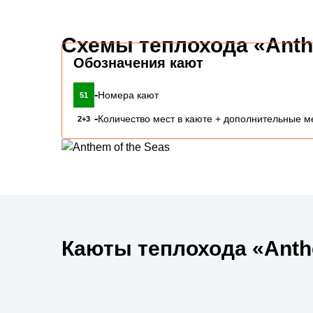
Схемы теплохода «Anthe
Обозначения кают
-
Номера кают
51
-
Количество мест в каюте + дополнительные м
2+3
Каюты теплохода «Anthe