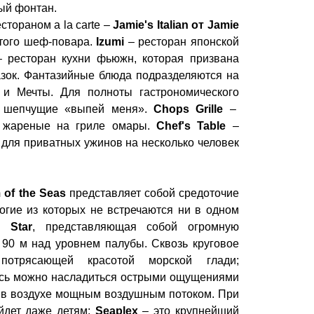
ый фонтан.
стораном a la carte –
Jamie's Italian от Jamie
итого шеф-повара.
Izumi
– ресторан японской
 ресторан кухни фьюжн, которая призвана
азок. Фантазийные блюда подразделяются на
 и Мечты. Для полноты гастрономического
и, шепчущие «выпей меня».
Chops Grille
–
и жареные на гриле омары.
Chef's Table
–
для приватных ужинов на несколько человек
 of the Seas
представляет собой средоточие
гие из которых не встречаются ни в одном
h Star
, представляющая собой огромную
90 м над уровнем палубы. Сквозь круговое
 потрясающей красотой морской глади;
сь можно насладиться острыми ощущениями
я в воздухе мощным воздушным потоком. При
йдет даже детям;
Seaplex
– это крупнейший