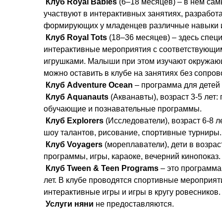
Клуб Royal Babies
(6–18 месяцев) – в нем сам
участвуют в интерактивных занятиях, разработ
формирующих у младенцев различные навыки 
Клуб Royal Tots
(18–36 месяцев) – здесь спец
интерактивные мероприятия с соответствующим
игрушками. Малыши при этом изучают окружаю
можно оставить в клубе на занятиях без сопро
Клуб Adventure Ocean
– программа для детей о
Клуб Aquanauts
(Акванавты), возраст 3-5 лет:
обучающие и познавательные программы.
Клуб Explorers
(Исследователи), возраст 6-8 л
шоу талантов, рисование, спортивные турниры.
Клуб Voyagers
(мореплаватели), дети в возра
программы, игры, караоке, вечерний кинопоказ.
Клуб Tween & Teen Programs
– это программа 
лет. В клубе проводятся спортивные мероприяти
интерактивные игры и игры в кругу ровесников
Услуги няни
не предоставляются.