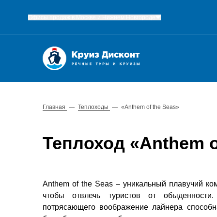
Офисы продаж в Москве и Нижнем Новгороде
Главная
—
Теплоходы
—
«Anthem of the Seas»
Теплоход «Anthem o
Anthem of the Seas – уникальный плавучий ком
чтобы отвлечь туристов от обыденности.
потрясающего воображение лайнера способна