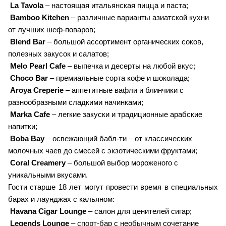
La Tavola
– настоящая итальянская пицца и паста;
Bamboo Kitchen
– различные варианты азиатской кухни
от лучших шеф-поваров;
Blend Bar
– большой ассортимент органических соков,
полезных закусок и салатов;
Melo Pearl Cafe
– выпечка и десерты на любой вкус;
Choco Bar
– премиальные сорта кофе и шоколада;
Aroya Creperie
– аппетитные вафли и блинчики с
разнообразными сладкими начинками;
Marka Cafe
– легкие закуски и традиционные арабские
напитки;
Boba Bay
– освежающий бабл-ти – от классических
молочных чаев до смесей с экзотическими фруктами;
Сoral Creamery
– большой выбор мороженого с
уникальными вкусами.
Гости старше 18 лет могут провести время в специальных
барах и лаунджах с кальяном:
Havana Cigar Lounge
– салон для ценителей сигар;
Legends Lounge
– спорт-бар с необычным сочетание