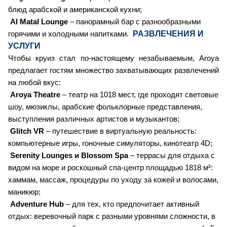
блюд арабской и американской кухни;
Al Matal Lounge
– панорамный бар с разнообразными
РАЗВЛЕЧЕНИЯ И
горячими и холодными напитками.
УСЛУГИ
Чтобы круиз стал по-настоящему незабываемым, Aroya
предлагает гостям множество захватывающих развлечений
на любой вкус:
Aroya Theatre
– театр на 1018 мест, где проходят световые
шоу, мюзиклы, арабские фольклорные представления,
выступления различных артистов и музыкантов;
Glitch VR
– путешествие в виртуальную реальность:
компьютерные игры, гоночные симуляторы, кинотеатр 4D;
Serenity Lounges и Blossom Spa
– террасы для отдыха с
видом на море и роскошный спа-центр площадью 1818 м²:
хаммам, массаж, процедуры по уходу за кожей и волосами,
маникюр;
Adventure Hub
– для тех, кто предпочитает активный
отдых: веревочный парк с разными уровнями сложности, в