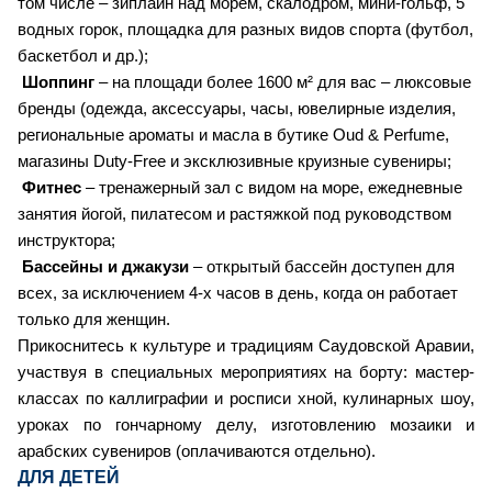
том числе – зиплайн над морем, скалодром, мини-гольф, 5
водных горок, площадка для разных видов спорта (футбол,
баскетбол и др.);
Шоппинг
– на площади более 1600 м² для вас – люксовые
бренды (одежда, аксессуары, часы, ювелирные изделия,
региональные ароматы и масла в бутике Oud & Perfume,
магазины Duty-Free и эксклюзивные круизные сувениры;
Фитнес
– тренажерный зал с видом на море, ежедневные
занятия йогой, пилатесом и растяжкой под руководством
инструктора;
Бассейны и джакузи
– открытый бассейн доступен для
всех, за исключением 4-х часов в день, когда он работает
только для женщин.
Прикоснитесь к культуре и традициям Саудовской Аравии,
участвуя в специальных мероприятиях на борту: мастер-
классах по каллиграфии и росписи хной, кулинарных шоу,
уроках по гончарному делу, изготовлению мозаики и
арабских сувениров (оплачиваются отдельно).
ДЛЯ ДЕТЕЙ