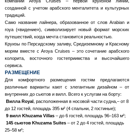
компании Aroya Cruises – первой круизной линии,
созданной с учетом арабского менталитета и культурных
традиций.
Само название лайнера, образованное от слов Arabian и
roya («видение»), символизирует новый формат морских
путешествий, когда мечта становится реальностью.
Круизы по Персидскому заливу, Средиземному и Красному
морям вместе с Aroya Cruises – это сочетание арабского
колорита, восточного гостеприимства и высочайшего
сервиса.
РАЗМЕЩЕНИЕ
Для комфортного размещения гостям предлагаются
различные варианты кают с элегантным дизайном – от
внутренних до сьютов и вилл. Всего к услугам на борту:
В
илла Royal
, расположенная в носовой части судна,– от 8
до 12 гостей, площадь 395 м² (4 спальни, 2 гостиные);
9 вилл Khuzama Villas
– до 6 гостей, площадь 96–163 м²;
145 сьютов Khuzama Suites
– от 2 до 4 гостей, площадь
25–58 м²;