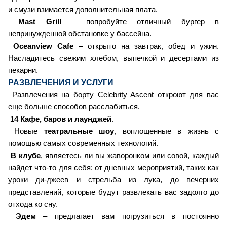
и смузи взимается дополнительная плата.
Mast Grill
– попробуйте отличный бургер в
непринужденной обстановке у бассейна.
Oceanview Cafe
– открыто на завтрак, обед и ужин.
Насладитесь свежим хлебом, выпечкой и десертами из
пекарни.
РАЗВЛЕЧЕНИЯ И УСЛУГИ
Развлечения на борту Celebrity Ascent откроют для вас
еще больше способов расслабиться.
14 Кафе, баров и лаунджей
.
Новые
театральные шоу
, воплощенные в жизнь с
помощью самых современных технологий.
В клубе
, являетесь ли вы жаворонком или совой, каждый
найдет что-то для себя: от дневных мероприятий, таких как
уроки ди-джеев и стрельба из лука, до вечерних
представлений, которые будут развлекать вас задолго до
отхода ко сну.
Эдем
– предлагает вам погрузиться в постоянно