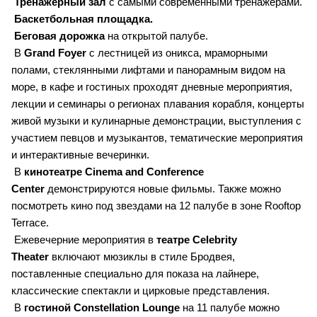
Тренажерный зал
с самыми современными тренажерами.
Баскетбольная площадка.
Беговая дорожка
на открытой палубе.
В
Grand Foyer
с лестницей из оникса, мраморными
полами, стеклянными лифтами и панорамным видом на
море, в кафе и гостиных проходят дневные мероприятия,
лекции и семинары о регионах плавания корабля, концерты
живой музыки и кулинарные демонстрации, выступления с
участием певцов и музыкантов, тематические мероприятия
и интерактивные вечеринки.
В
кинотеатре Cinema and Conference
Center
демонстрируются новые фильмы. Также можно
посмотреть кино под звездами на 12 палубе в зоне Rooftop
Terrace.
Ежевечерние мероприятия в
театре Celebrity
Theater
включают мюзиклы в стиле Бродвея,
поставленные специально для показа на лайнере,
классические спектакли и цирковые представления.
В
гостиной Constellation Lounge
на 11 палубе можно