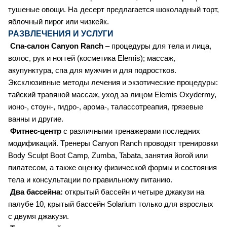
тушеные овощи. На десерт предлагается шоколадный торт,
яблочный пирог или чизкейк.
РАЗВЛЕЧЕНИЯ И УСЛУГИ
Спа-салон Canyon Ranch
– процедуры для тела и лица,
волос, рук и ногтей (косметика Elemis); массаж,
акупунктура, спa для мужчин и для подростков.
Эксклюзивные методы лечения и экзотические процедуры:
тайский травяной массаж, уход за лицом Elemis Oxydermy,
ионо-, стоун-, гидро-, арома-, талассотреапия, грязевые
ванны и другие.
Фитнес-центр
с различными тренажерами последних
модификаций. Тренеры Canyon Ranch проводят тренировки
Body Sculpt Boot Camp, Zumba, Tabata, занятия йогой или
пилатесом, а также оценку физической формы и состояния
тела и консультации по правильному питанию.
Два бассейна:
открытый бассейн и четыре джакузи на
палубе 10, крытый бассейн Solarium только для взрослых
с двумя джакузи.