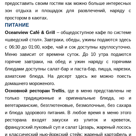
предоставить своим гостям как можно больше интересных
зон отдыха и площадок для развлечений, наряду с
простором в каютах.
ПИТАНИЕ
Oceanview Café & Grill
– общедоступное кафе по системе
«шведский стол». Завтраки, обеды, ужины подаются здесь
с 06:30 до 01:00, кофе, чай и сок доступны круглосуточно.
Меню зависит от времени суток. До 10 утра подаются
горячие завтраки, на обед и ужин наряду с горячими
блюдами доступны салат-бар и паста-бар, пицца, нарезки,
азиатские блюда. На десерт здесь же можно поесть
домашнего мороженого.
Основной ресторан Trellis
, где в меню представлены не
только традиционные и оригинальные блюда, но и
вегетарианские, безглютеновые, безмолочные, без сахара
и блюда здорового питания. В любое время в меню этого
ресторана входят закуски из улиток и креветок,
французский луковый суп и салат Цезарь, жареный лосось
и классический нью-йоркский стейк; жареный картофель и