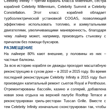
Celebrity Infinity – третий корабль класса Millennium, сестра
кораблей Celebrity Millennium, Celebrity Summit и Celebrity
Constellation. Этот класс кораблей обладает
турбоэлектрической установкой COGAS, позволяющей
эффективно использовать топливо, и азимутальными
двигателями, увеличивающими маневренность, благодаря
чему лайнер может, например, производить стыковку с
причалом без помощи буксиров.
РАЗМЕЩЕНИЕ
На лайнере 80% кают внешние, у половины из них –
частные балконы.
За всю историю корабля он дважды проходил масштабную
реконструкцию в сухом доке – в 2010 и 2015 году. Во время
последней реконструкции Celebrity Infinity в 2015 году был
произведен капитальный ремонт сьютов Royal и Penthouse.
Отремонтированы бассейн, казино и солярий, добавлена
новая зона отдыха на верхней палубе Rooftop Terrace и
реконструирован гриль-ресторан Tuscan Grille. Вместе с
тем Celebrity Infinity изначально сконструирован так, чтобы