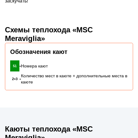
заскучать!
Схемы теплохода «MSC
Meraviglia»
Обозначения кают
-
Номера кают
51
Количество мест в каюте + дополнительные места в
-
2+3
каюте
Каюты теплохода «MSC
Meraviglia»