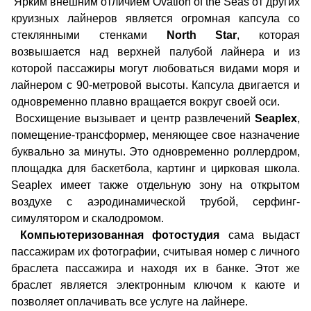
Ярким внешним отличием Ovation of the Seas от других
круизных лайнеров является огромная капсула со
стеклянными стенками
North Star
, которая
возвышается над верхней палубой лайнера и из
которой пассажиры могут любоваться видами моря и
лайнером с 90-метровой высоты. Капсула двигается и
одновременно плавно вращается вокруг своей оси.
Восхищение вызывает и центр развлечений
Seaplex
,
помещение-трансформер, меняющее свое назначение
буквально за минуты. Это одновременно роллердром,
площадка для баскетбола, картинг и цирковая школа.
Seaplex имеет также отдельную зону на открытом
воздухе с аэродинамической трубой, серфинг-
симулятором и скалодромом.
Компьютеризованная фотостудия
сама выдаст
пассажирам их фотографии, считывая номер с личного
браслета пассажира и находя их в банке. Этот же
браслет является электронным ключом к каюте и
позволяет оплачивать все услуге на лайнере.