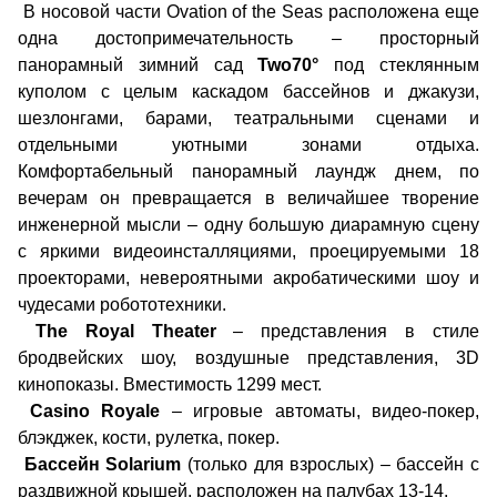
В носовой части Ovation of the Seas расположена еще
одна достопримечательность – просторный
панорамный зимний сад
Two70°
под стеклянным
куполом с целым каскадом бассейнов и джакузи,
шезлонгами, барами, театральными сценами и
отдельными уютными зонами отдыха.
Комфортабельный панорамный лаундж днем, по
вечерам он превращается в величайшее творение
инженерной мысли – одну большую диарамную сцену
с яркими видеоинсталляциями, проецируемыми 18
проекторами, невероятными акробатическими шоу и
чудесами робототехники.
The Royal Theater
– представления в стиле
бродвейских шоу, воздушные представления, 3D
кинопоказы. Вместимость 1299 мест.
Casino Royale
– игровые автоматы, видео-покер,
блэкджек, кости, рулетка, покер.
Бассейн Solarium
(только для взрослых) – бассейн с
раздвижной крышей, расположен на палубах 13-14.