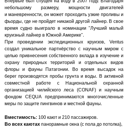
Впервые был спущен на воду в 2007 году. Благодаря
небольшому размеру, мощности двигателей
и маневренности, он может проходить узкие проливы и
фьорды, где не пройдет никакой другой лайнер. В свое
время судно выиграло в номинации "Лучший малый
круизный лайнер в Южной Америке".
При проведении экспедиционных круизов, Ventus
создал уникальное партнёрство с научным миром с
целью привнесения собственного вклада в изучение и
охрану природных территорий и отдельных видов
флоры и фауны Патагонии. Во время высадок на
берег производятся пробы грунта и воды. В активной
совместной работе с Национальной охранной
организацией чилийского леса (CONAF) и научным
фондом CEQUA предпринимаются многочисленные
меры по защите пингвинов и местной фауны.
Вместимость:
100 кают и 210 пассажиров.
Во всех каютах
панорамные окна (с пола до потолка),