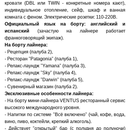
кровати (DBL или TWIN - конкретные номера кают),
индивидуальное отопление, сейф, шкаф и ванная
комната с феном. Электрические розетки: 110-220В.
Официальный язык на борту: английский и
испанский
(зачастую на лайнере работает
франкоговорящий экипаж).
На борту лайнера:
- Рецепция (палуба 2),
- Ресторан "Patagonia" (палуба 1),
- Релакс-лаундж "Yamana" (палуба 3),
- Релакс-лаундж "Sky" (палуба 4),
- Релакс-лаундж "Darwin" (палуба 5),
- Сувенирный магазин (палуба 2).
Эксклюзивные особенности лайнера:
- На борту мини-лайнера VENTUS ресторанный сервис
высокого международного уровня.
- Напитки по системе "Всё включено" (чай, кофе, вода,
вино, пиво, коктейли, крепкий алкоголь).
- Действует "открытый" бар (с полудня до полуночи)