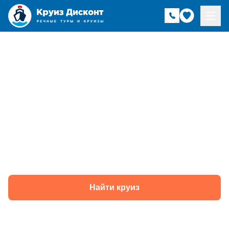
Речные круизы из
Чебоксар в
Астрахань —
навигация 2026 года
Найти круиз