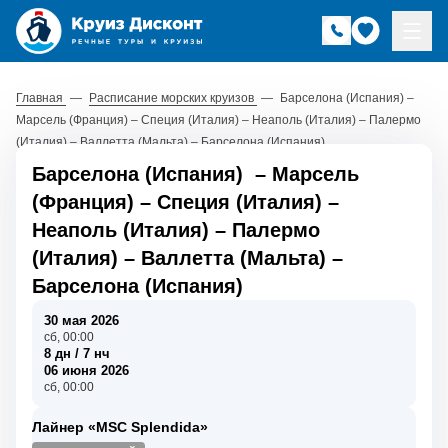
Главная
—
Расписание морских круизов
—
Барселона (Испания) –
Марсель (Франция) – Специя (Италия) – Неаполь (Италия) – Палермо
(Италия) – Валлетта (Мальта) – Барселона (Испания)
Барселона (Испания)
–
Марсель
(Франция)
–
Специя (Италия)
–
Неаполь (Италия)
–
Палермо
(Италия)
–
Валлетта (Мальта)
–
Барселона (Испания)
30 мая 2026
сб, 00:00
8 дн / 7 нч
06 июня 2026
сб, 00:00
Лайнер «MSC Splendida»