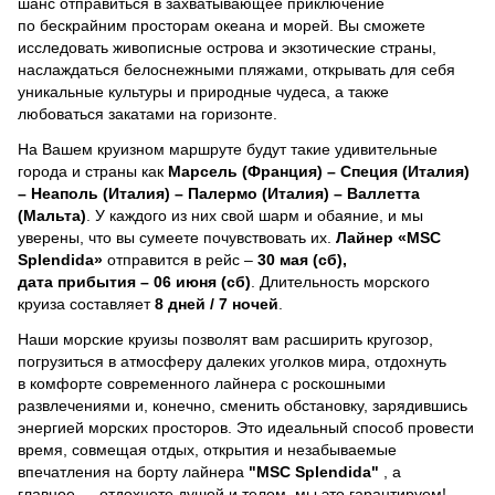
шанс отправиться в захватывающее приключение
по бескрайним просторам океана и морей.
Вы сможете
исследовать живописные острова и экзотические страны,
наслаждаться белоснежными пляжами, открывать для себя
уникальные культуры и природные чудеса, а также
любоваться закатами на горизонте.
На Вашем круизном маршруте будут такие удивительные
города и страны как
Марсель (Франция) – Специя (Италия)
– Неаполь (Италия) – Палермо (Италия) – Валлетта
(Мальта)
. У каждого из них свой шарм и обаяние, и мы
уверены, что вы сумеете почувствовать их.
Лайнер
«MSC
Splendida»
отправится в рейс –
30 мая (сб),
дата прибытия – 06 июня (сб)
. Длительность морского
круиза составляет
8 дней / 7 ночей
.
Наши морские круизы позволят вам расширить кругозор,
погрузиться в атмосферу далеких уголков мира, отдохнуть
в комфорте современного лайнера с роскошными
развлечениями и, конечно, сменить обстановку, зарядившись
энергией морских просторов. Это идеальный способ провести
время, совмещая отдых, открытия и незабываемые
впечатления на борту лайнера
"MSC Splendida"
, a
главное — отдохнете душой и телом, мы это гарантируем!