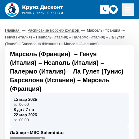
Главная
—
Расписание морских круизов
—
Марсель (Франция) –
Генуя (Италия) – Неаполь (Италия) – Палермо (Италия) – Ла Гулет
(Тунис) – Барселона (Испания) – Марсель (Франция)
Марсель (Франция)
–
Генуя
(Италия)
–
Неаполь (Италия)
–
Палермо (Италия)
–
Ла Гулет (Тунис)
–
Барселона (Испания)
–
Марсель
(Франция)
15 мар 2026
вс, 00:00
8 дн / 7 нч
22 мар 2026
вс, 00:00
Лайнер «MSC Splendida»