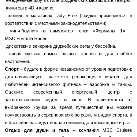
ежедневные шоу в стиле бродвейских мюзиклов в театре.
кинотеатр 4D и казино.
шопинг в магазинах Duty Free (скидки применяются в
соответствии с местными законодательствами).
мини-боулинг и симулятор гонки «Формулы 1» –
MSC Formula Racer.
дискотеки и вечерние диджейские сеты у бассейна.
живая музыка самых разных жанров и для любого
настроения.
Спорт
– будьте в форме независимо от уровня подготовки:
для начинающих – растяжка, релаксация и пилатес, для
любителей интенсивного фитнеса – аэробика и танцы.
Оцените современный спортивный центр с
захватывающим видом на море. В зависимости от
выбранного круиза за время путешествия вы можете
поучаствовать в соревнованиях по разным видам спорта, а
в бассейне вас ждут водная олимпиада и командные игры.
Отдых для души и тела
– компания MSC Cruises