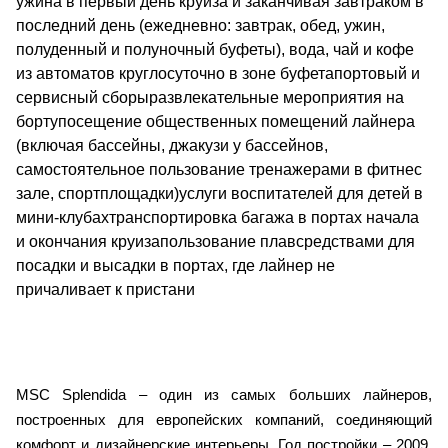
ужина в первый день круиза и заканчивая завтраком в
последний день (ежедневно: завтрак, обед, ужин,
полуденный и полуночный буфеты), вода, чай и кофе
из автоматов круглосуточно в зоне буфетапортовый и
сервисный сборыразвлекательные мероприятия на
бортупосещение общественных помещений лайнера
(включая бассейны, джакузи у бассейнов,
самостоятельное пользование тренажерами в фитнес
зале, спортплощадки)услуги воспитателей для детей в
мини-клубахтранспортировка багажа в портах начала
и окончания круизапользование плавсредствами для
посадки и высадки в портах, где лайнер не
причаливает к пристани
MSC Splendida – один из самых больших лайнеров,
построенных для европейских компаний, соединяющий
комфорт и дизайнерские интерьеры. Год постройки – 2009,