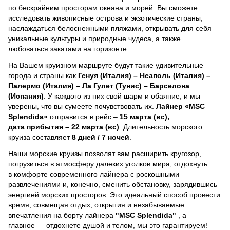
по бескрайним просторам океана и морей.
Вы сможете
исследовать живописные острова и экзотические страны,
наслаждаться белоснежными пляжами, открывать для себя
уникальные культуры и природные чудеса, а также
любоваться закатами на горизонте.
На Вашем круизном маршруте будут такие удивительные
города и страны как
Генуя (Италия) – Неаполь (Италия) –
Палермо (Италия) – Ла Гулет (Тунис) – Барселона
(Испания)
. У каждого из них свой шарм и обаяние, и мы
уверены, что вы сумеете почувствовать их.
Лайнер
«MSC
Splendida»
отправится в рейс –
15 марта (вс),
дата прибытия – 22 марта (вс)
. Длительность морского
круиза составляет
8 дней / 7 ночей
.
Наши морские круизы позволят вам расширить кругозор,
погрузиться в атмосферу далеких уголков мира, отдохнуть
в комфорте современного лайнера с роскошными
развлечениями и, конечно, сменить обстановку, зарядившись
энергией морских просторов. Это идеальный способ провести
время, совмещая отдых, открытия и незабываемые
впечатления на борту лайнера
"MSC Splendida"
, a
главное — отдохнете душой и телом, мы это гарантируем!