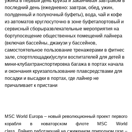
ужина в первый день круиза и заканчивая завтраком в
последний день (ежедневно: завтрак, обед, ужин,
полуденный и полуночный буфеты), вода, чай и кофе
из автоматов круглосуточно в зоне буфетапортовый и
сервисный сборыразвлекательные мероприятия на
бортупосещение общественных помещений лайнера
(включая бассейны, джакузи у бассейнов,
самостоятельное пользование тренажерами в фитнес
зале, спортплощадки)услуги воспитателей для детей в
мини-клубахтранспортировка багажа в портах начала
и окончания круизапользование плавсредствами для
посадки и высадки в портах, где лайнер не
причаливает к пристани
MSC World Europa – новый революционный проект первого
корабля в новаторском флоте MSC World
class. Лайнер работающий на сжиженном природном газе –