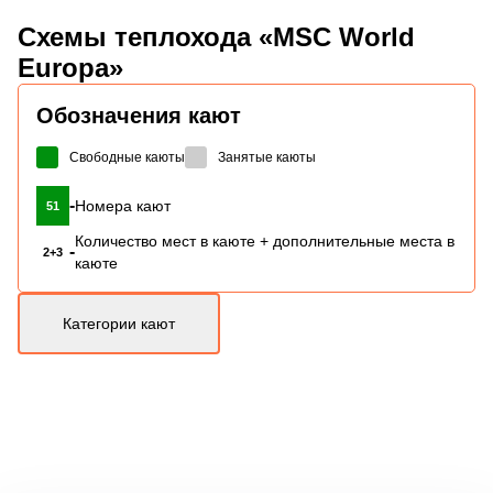
Схемы
теплохода «MSC World
Europa»
Обозначения кают
Свободные каюты
Занятые каюты
-
Номера кают
51
Количество мест в каюте + дополнительные места в
-
2+3
каюте
Категории кают