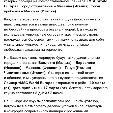
который пройдет на комфортабельном лайнере
«MSC World
Europa»
. Город отправления –
Мессина (Италия)
, город
прибытия –
Мессина (Италия)
.
Каждое путешествие с компанией «Круиз Дисконт» — это
шанс отправиться в захватывающее приключение
по бескрайним просторам океана и морей.
Вы сможете
исследовать живописные острова и экзотические страны,
наслаждаться белоснежными пляжами, открывать для себя
уникальные культуры и природные чудеса, а также
любоваться закатами на горизонте.
На Вашем круизном маршруте будут такие удивительные
города и страны как
Валлетта (Мальта) – Барселона
(Испания) – Марсель (Франция) – Генуя (Италия) –
Чивитавеккья (Италия)
. У каждого из них свой шарм
и обаяние, и мы уверены, что вы сумеете почувствовать их.
Лайнер
«MSC World Europa»
отправится в рейс –
10 марта
(вт), дата прибытия – 17 марта (вт)
. Длительность морского
круиза составляет
8 дней / 7 ночей
.
Наши морские круизы позволят вам расширить кругозор,
погрузиться в атмосферу далеких уголков мира, отдохнуть
в комфорте современного лайнера с роскошными