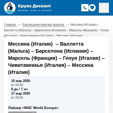
Главная
—
Расписание морских круизов
—
Мессина (Италия) –
Валлетта (Мальта) – Барселона (Испания) – Марсель (Франция) – Генуя
(Италия) – Чивитавеккья (Италия) – Мессина (Италия)
Мессина (Италия)
–
Валлетта
(Мальта)
–
Барселона (Испания)
–
Марсель (Франция)
–
Генуя (Италия)
–
Чивитавеккья (Италия)
–
Мессина
(Италия)
10 мар 2026
вт, 00:00
8 дн / 7 нч
17 мар 2026
вт, 00:00
Лайнер «MSC World Europa»