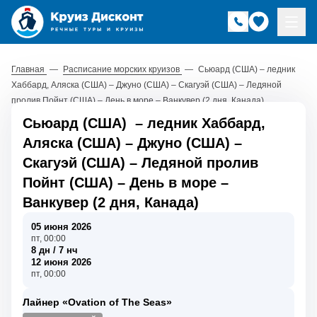
Главная
—
Расписание морских круизов
—
Сьюард (США) – ледник
Хаббард, Аляска (США) – Джуно (США) – Скагуэй (США) – Ледяной
пролив Пойнт (США) – День в море – Ванкувер (2 дня, Канада)
Сьюард (США)
–
ледник Хаббард,
Аляска (США)
–
Джуно (США)
–
Скагуэй (США)
–
Ледяной пролив
Пойнт (США)
–
День в море
–
Ванкувер (2 дня, Канада)
05 июня 2026
пт, 00:00
8 дн / 7 нч
12 июня 2026
пт, 00:00
Лайнер «Ovation of The Seas»