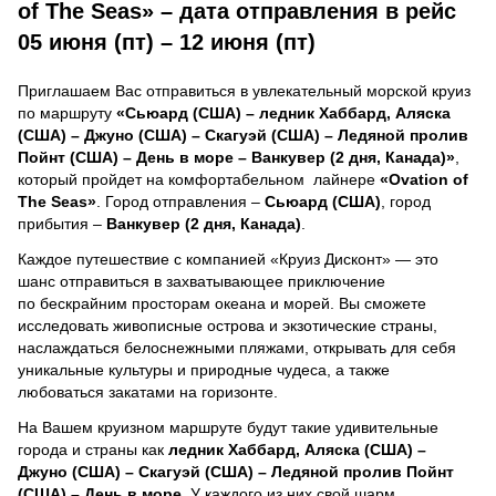
of The Seas» – дата отправления в рейс
05 июня (пт) – 12 июня (пт)
Приглашаем Вас отправиться в увлекательный морской круиз
по маршруту
«Сьюард (США) – ледник Хаббард, Аляска
(США) – Джуно (США) – Скагуэй (США) – Ледяной пролив
Пойнт (США) – День в море – Ванкувер (2 дня, Канада)»
,
который пройдет на комфортабельном лайнере
«Ovation of
The Seas»
. Город отправления –
Сьюард (США)
, город
прибытия –
Ванкувер (2 дня, Канада)
.
Каждое путешествие с компанией «Круиз Дисконт» — это
шанс отправиться в захватывающее приключение
по бескрайним просторам океана и морей.
Вы сможете
исследовать живописные острова и экзотические страны,
наслаждаться белоснежными пляжами, открывать для себя
уникальные культуры и природные чудеса, а также
любоваться закатами на горизонте.
На Вашем круизном маршруте будут такие удивительные
города и страны как
ледник Хаббард, Аляска (США) –
Джуно (США) – Скагуэй (США) – Ледяной пролив Пойнт
(США) – День в море
. У каждого из них свой шарм