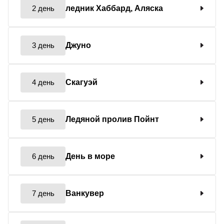
2 день
ледник Хаббард, Аляска
3 день
Джуно
4 день
Скагуэй
5 день
Ледяной пролив Пойнт
6 день
День в море
7 день
Ванкувер