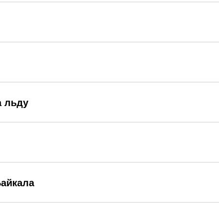
а льду
Байкала