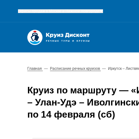
Офисы продаж в Москве и Нижнем Новгороде
Главная
—
Расписание речных круизов
—
Иркутск – Листвя
Круиз по маршруту — «И
– Улан-Удэ – Иволгински
по 14 февраля (сб)