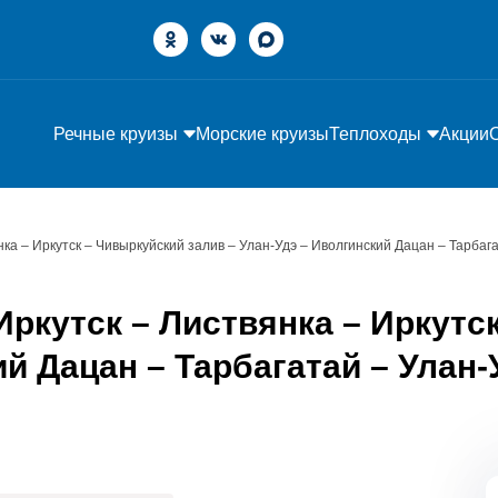
Речные круизы
Морские круизы
Теплоходы
Акции
нка – Иркутск – Чивыркуйский залив – Улан-Удэ – Иволгинский Дацан – Тарбаг
ркутск – Листвянка – Иркутс
й Дацан – Тарбагатай – Улан-