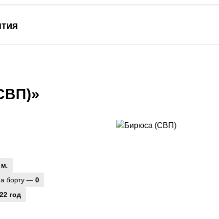
ытия
СВП)»
 м.
на борту —
0
22 год