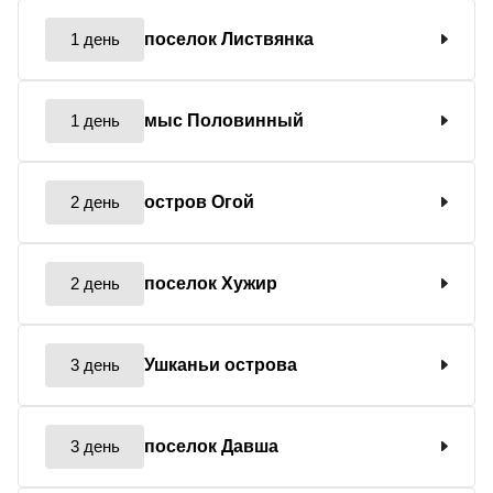
1 день
поселок Листвянка
1 день
мыс Половинный
2 день
остров Огой
2 день
поселок Хужир
3 день
Ушканьи острова
3 день
поселок Давша