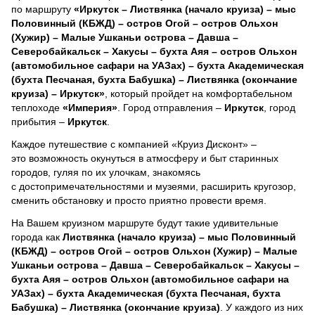
по маршруту
«Иркутск – Листвянка (начало круиза) – мыс
Половинный (КБЖД) – остров Огой – остров Ольхон
(Хужир) – Малые Ушканьи острова – Давша –
Северобайкальск – Хакусы – бухта Аяя – остров Ольхон
(автомобильное сафари на УАЗах) – бухта Академическая
(бухта Песчаная, бухта Бабушка) – Листвянка (окончание
круиза) – Иркутск»
, который пройдет на комфортабельном
теплоходе
«Империя»
. Город отправления –
Иркутск
, город
прибытия –
Иркутск
.
Каждое путешествие с компанией «Круиз Дисконт» –
это возможность окунуться в атмосферу и быт старинных
городов, гуляя по их улочкам, знакомясь
с достопримечательностями и музеями, расширить кругозор,
сменить обстановку и просто приятно провести время.
На Вашем круизном маршруте будут такие удивительные
города как
Листвянка (начало круиза) – мыс Половинный
(КБЖД) – остров Огой – остров Ольхон (Хужир) – Малые
Ушканьи острова – Давша – Северобайкальск – Хакусы –
бухта Аяя – остров Ольхон (автомобильное сафари на
УАЗах) – бухта Академическая (бухта Песчаная, бухта
Бабушка) – Листвянка (окончание круиза)
. У каждого из них