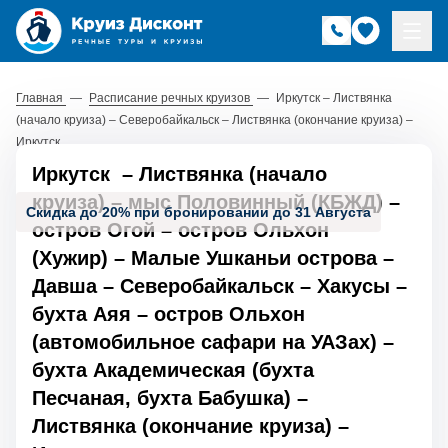
Главная
—
Расписание речных круизов
—
Иркутск – Листвянка
(начало круиза) – Северобайкальск – Листвянка (окончание круиза) –
Иркутск
Иркутск
–
Листвянка (начало
круиза)
–
мыс Половинный (КБЖД)
–
Скидка до 20% при бронировании до 31 Августа
остров Огой
–
остров Ольхон
(Хужир)
–
Малые Ушканьи острова
–
Давша
–
Северобайкальск
–
Хакусы
–
бухта Аяя
–
остров Ольхон
(автомобильное сафари на УАЗах)
–
бухта Академическая (бухта
Песчаная, бухта Бабушка)
–
Листвянка (окончание круиза)
–