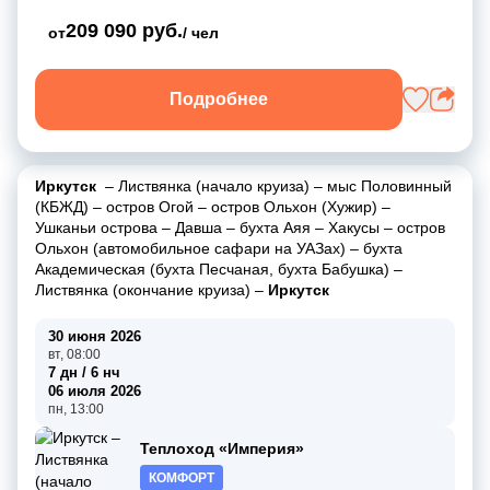
209 090 руб.
от
/ чел
Подробнее
Иркутск
–
Листвянка (начало круиза)
–
мыс Половинный
(КБЖД)
–
остров Огой
–
остров Ольхон (Хужир)
–
Ушканьи острова
–
Давша
–
бухта Аяя
–
Хакусы
–
остров
Ольхон (автомобильное сафари на УАЗах)
–
бухта
Академическая (бухта Песчаная, бухта Бабушка)
–
Листвянка (окончание круиза)
–
Иркутск
30 июня 2026
вт, 08:00
7 дн / 6 нч
06 июля 2026
пн, 13:00
Теплоход «Империя»
КОМФОРТ