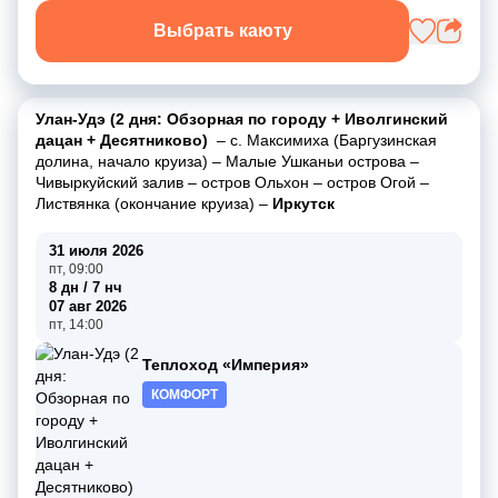
Выбрать каюту
Улан-Удэ (2 дня: Обзорная по городу + Иволгинский
дацан + Десятниково)
–
с. Максимиха (Баргузинская
долина, начало круиза)
–
Малые Ушканьи острова
–
Чивыркуйский залив
–
остров Ольхон
–
остров Огой
–
Листвянка (окончание круиза)
–
Иркутск
31 июля 2026
пт, 09:00
8 дн / 7 нч
07 авг 2026
пт, 14:00
Теплоход «Империя»
КОМФОРТ