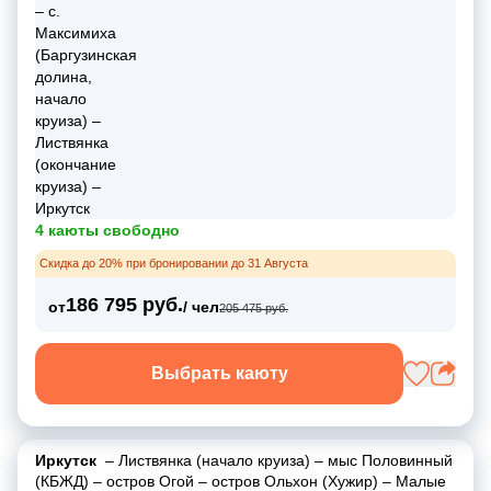
4 каюты свободно
Скидка до 20% при бронировании до 31 Августа
186 795 руб.
от
/ чел
205 475 руб.
Выбрать каюту
Иркутск
–
Листвянка (начало круиза)
–
мыс Половинный
(КБЖД)
–
остров Огой
–
остров Ольхон (Хужир)
–
Малые