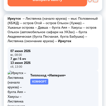
Иркутск
–
Листвянка (начало круиза)
–
мыс Половинный
(КБЖД)
–
остров Огой
–
остров Ольхон (Хужир)
–
Ушканьи острова
–
Давша
–
бухта Аяя
–
Хакусы
–
остров
Ольхон (автомобильное сафари на УАЗах)
–
бухта
Академическая (бухта Песчаная, бухта Бабушка)
–
Листвянка (окончание круиза)
–
Иркутск
07 июня 2026
вс, 08:00
7 дн / 6 нч
13 июня 2026
сб, 13:00
Теплоход «Империя»
КОМФОРТ