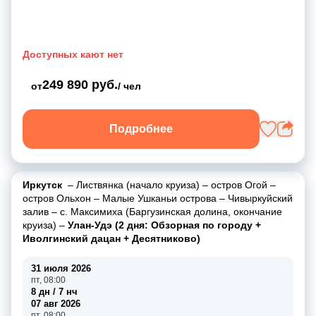
Доступных кают нет
249 890 руб.
от
/ чел
Подробнее
Иркутск
–
Листвянка (начало круиза)
–
остров Огой
–
остров Ольхон
–
Малые Ушканьи острова
–
Чивыркуйский
залив
–
с. Максимиха (Баргузинская долина, окончание
круиза)
–
Улан-Удэ (2 дня: Обзорная по городу +
Иволгинский дацан + Десятниково)
31 июля 2026
пт, 08:00
8 дн / 7 нч
07 авг 2026
пт, 08:00