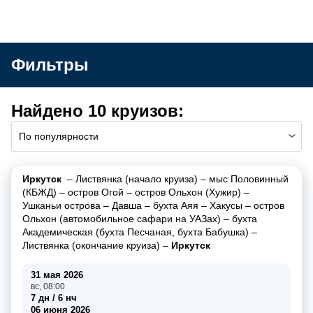
Фильтры
Найдено 10 круизов:
По популярности
Иркутск
–
Листвянка (начало круиза)
–
мыс Половинный
(КБЖД)
–
остров Огой
–
остров Ольхон (Хужир)
–
Ушканьи острова
–
Давша
–
бухта Аяя
–
Хакусы
–
остров
Ольхон (автомобильное сафари на УАЗах)
–
бухта
Академическая (бухта Песчаная, бухта Бабушка)
–
Листвянка (окончание круиза)
–
Иркутск
31 мая 2026
вс, 08:00
7 дн / 6 нч
06 июня 2026