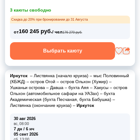
3 каюты свободно
Скидка до 20% при бронировании до 31 Августа
160 245 руб.
от
/ чел
176 270 руб.
Выбрать каюту
Иркутск
–
Листвянка (начало круиза)
–
мыс Половинный
(КБЖД)
–
остров Огой
–
остров Ольхон (Хужир)
–
Ушканьи острова
–
Давша
–
бухта Аяя
–
Хакусы
–
остров
Ольхон (автомобильное сафари на УАЗах)
–
бухта
Академическая (бухта Песчаная, бухта Бабушка)
–
Листвянка (окончание круиза)
–
Иркутск
30 авг 2026
вс, 08:00
7 дн / 6 нч
05 сент 2026
сб, 13:00