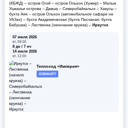
(КБЖД)
–
остров Огой
–
остров Ольхон (Хужир)
–
Малые
Ушканьи острова
–
Давша
–
Северобайкальск
–
Хакусы
–
бухта Аяя
–
остров Ольхон (автомобильное сафари на
УАЗах)
–
бухта Академическая (бухта Песчаная, бухта
Бабушка)
–
Листвянка (окончание круиза)
–
Иркутск
07 июля 2026
вт, 08:00
8 дн / 7 нч
14 июля 2026
вт, 13:00
Теплоход «Империя»
КОМФОРТ