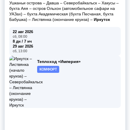
Ушканьи острова
–
Давша
–
Северобайкальск
–
Хакусы
–
бухта Аяя
–
остров Ольхон (автомобильное сафари на
УАЗах)
–
бухта Академическая (бухта Песчаная, бухта
Бабушка)
–
Листвянка (окончание круиза)
–
Иркутск
22 авг 2026
сб, 08:00
8 дн / 7 нч
29 авг 2026
сб, 13:00
Теплоход «Империя»
КОМФОРТ