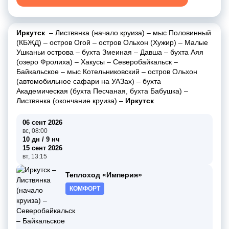
Иркутск
–
Листвянка (начало круиза)
–
мыс Половинный
(КБЖД)
–
остров Огой
–
остров Ольхон (Хужир)
–
Малые
Ушканьи острова
–
бухта Змеиная
–
Давша
–
бухта Аяя
(озеро Фролиха)
–
Хакусы
–
Северобайкальск
–
Байкальское
–
мыс Котельниковский
–
остров Ольхон
(автомобильное сафари на УАЗах)
–
бухта
Академическая (бухта Песчаная, бухта Бабушка)
–
Листвянка (окончание круиза)
–
Иркутск
06 сент 2026
вс, 08:00
10 дн / 9 нч
15 сент 2026
вт, 13:15
Теплоход «Империя»
КОМФОРТ