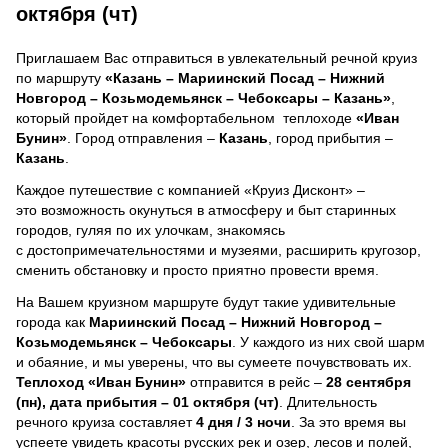
октября (чт)
Приглашаем Вас отправиться в увлекательный речной круиз
по маршруту
«Казань – Мариинский Посад – Нижний
Новгород – Козьмодемьянск – Чебоксары – Казань»
,
который пройдет на комфортабельном теплоходе
«Иван
Бунин»
. Город отправления –
Казань
, город прибытия –
Казань
.
Каждое путешествие с компанией «Круиз Дисконт» –
это возможность окунуться в атмосферу и быт старинных
городов, гуляя по их улочкам, знакомясь
с достопримечательностями и музеями, расширить кругозор,
сменить обстановку и просто приятно провести время.
На Вашем круизном маршруте будут такие удивительные
города как
Мариинский Посад – Нижний Новгород –
Козьмодемьянск – Чебоксары
. У каждого из них свой шарм
и обаяние, и мы уверены, что вы сумеете почувствовать их.
Теплоход
«Иван Бунин»
отправится в рейс –
28 сентября
(пн), дата прибытия – 01 октября (чт)
. Длительность
речного круиза составляет
4 дня / 3 ночи
.
За это время вы
успеете увидеть красоты русских рек и озер, лесов и полей,