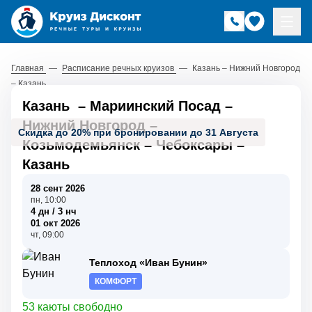
Главная
—
Расписание речных круизов
—
Казань – Нижний Новгород
– Казань
Казань
–
Мариинский Посад
–
Нижний Новгород
–
Скидка до 20% при бронировании до 31 Августа
Козьмодемьянск
–
Чебоксары
–
Казань
28 сент 2026
пн, 10:00
4 дн / 3 нч
01 окт 2026
чт, 09:00
Теплоход «Иван Бунин»
КОМФОРТ
53 каюты свободно