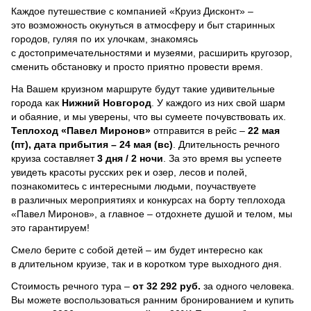
Каждое путешествие с компанией «Круиз Дисконт» –
это возможность окунуться в атмосферу и быт старинных
городов, гуляя по их улочкам, знакомясь
с достопримечательностями и музеями, расширить кругозор,
сменить обстановку и просто приятно провести время.
На Вашем круизном маршруте будут такие удивительные
города как
Нижний Новгород
. У каждого из них свой шарм
и обаяние, и мы уверены, что вы сумеете почувствовать их.
Теплоход
«Павел Миронов»
отправится в рейс –
22 мая
(пт), дата прибытия – 24 мая (вс)
. Длительность речного
круиза составляет
3 дня / 2 ночи
.
За это время вы успеете
увидеть красоты русских рек и озер, лесов и полей,
познакомитесь с интересными людьми, поучаствуете
в различных мероприятиях и конкурсах на борту теплохода
«Павел Миронов», а главное – отдохнете душой и телом, мы
это гарантируем!
Смело берите с собой детей – им будет интересно как
в длительном круизе, так и в коротком туре выходного дня.
Стоимость речного тура –
от 32 292 руб.
за одного человека.
Вы можете воспользоваться ранним бронированием и купить