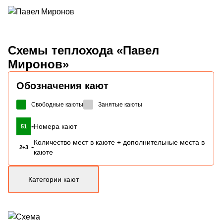
Схемы
теплохода «Павел
Миронов»
Обозначения кают
Свободные каюты
Занятые каюты
-
Номера кают
51
Количество мест в каюте + дополнительные места в
-
2+3
каюте
Категории кают