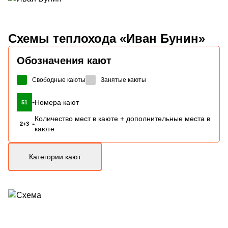
Схемы
теплохода «Иван Бунин»
Обозначения кают
Свободные каюты
Занятые каюты
-
Номера кают
51
Количество мест в каюте + дополнительные места в
-
2+3
каюте
Категории кают