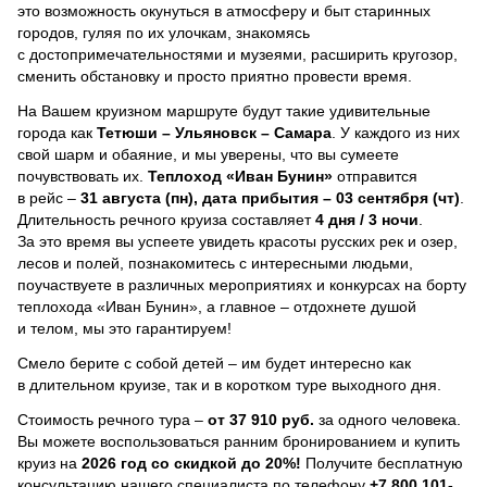
это возможность окунуться в атмосферу и быт старинных
городов, гуляя по их улочкам, знакомясь
с достопримечательностями и музеями, расширить кругозор,
сменить обстановку и просто приятно провести время.
На Вашем круизном маршруте будут такие удивительные
города как
Тетюши – Ульяновск – Самара
. У каждого из них
свой шарм и обаяние, и мы уверены, что вы сумеете
почувствовать их.
Теплоход
«Иван Бунин»
отправится
в рейс –
31 августа (пн), дата прибытия – 03 сентября (чт)
.
Длительность речного круиза составляет
4 дня / 3 ночи
.
За это время вы успеете увидеть красоты русских рек и озер,
лесов и полей, познакомитесь с интересными людьми,
поучаствуете в различных мероприятиях и конкурсах на борту
теплохода «Иван Бунин», а главное – отдохнете душой
и телом, мы это гарантируем!
Смело берите с собой детей – им будет интересно как
в длительном круизе, так и в коротком туре выходного дня.
Стоимость речного тура –
от 37 910 руб.
за одного человека.
Вы можете воспользоваться ранним бронированием и купить
круиз на
2026 год со скидкой до 20%!
Получите бесплатную
консультацию нашего специалиста по телефону
+7 800 101-